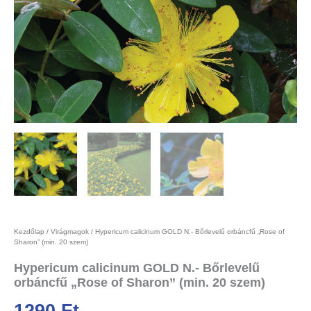
Kezdőlap
/
Virágmagok
/ Hypericum calicinum GOLD N.- Bőrlevelű orbáncfű „Rose of
Sharon” (min. 20 szem)
Hypericum calicinum GOLD N.- Bőrlevelű
orbáncfű „Rose of Sharon” (min. 20 szem)
1290
Ft