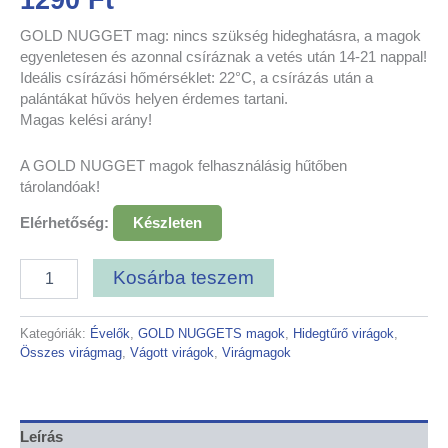
GOLD NUGGET mag: nincs szükség hideghatásra, a magok
egyenletesen és azonnal csíráznak a vetés után 14-21 nappal!
Ideális csírázási hőmérséklet: 22°C, a csírázás után a
palántákat hűvös helyen érdemes tartani.
Magas kelési arány!
A GOLD NUGGET magok felhasználásig hűtőben
tárolandóak!
Elérhetőség:
Készleten
Kosárba teszem
Kategóriák:
Évelők
,
GOLD NUGGETS magok
,
Hidegtűrő virágok
,
Összes virágmag
,
Vágott virágok
,
Virágmagok
Leírás