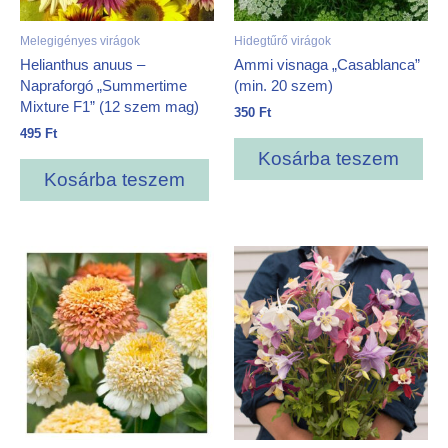
Melegigényes virágok
Hidegtűrő virágok
Helianthus anuus –
Ammi visnaga „Casablanca”
Napraforgó „Summertime
(min. 20 szem)
Mixture F1” (12 szem mag)
350
Ft
495
Ft
Kosárba teszem
Kosárba teszem