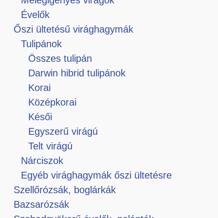
Évelők
Őszi ültetésű virághagymák
Tulipánok
Összes tulipán
Darwin hibrid tulipánok
Korai
Középkorai
Késői
Egyszerű virágú
Telt virágú
Nárciszok
Egyéb virághagymák őszi ültetésre
Szellőrózsák, boglárkák
Bazsarózsák