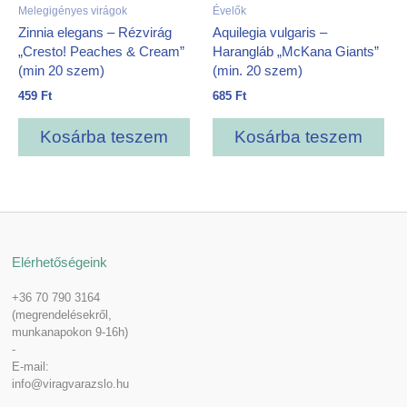
Melegigényes virágok
Évelők
Zinnia elegans – Rézvirág
Aquilegia vulgaris –
„Cresto! Peaches & Cream”
Harangláb „McKana Giants”
(min 20 szem)
(min. 20 szem)
459
Ft
685
Ft
Kosárba teszem
Kosárba teszem
Elérhetőségeink
+36 70 790 3164
(megrendelésekről,
munkanapokon 9-16h)
-
E-mail:
info@viragvarazslo.hu