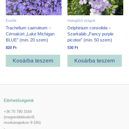
Évelők
Hidegtűrő virágok
Trachelium caeruleum –
Delphinium consolida –
Cérnakürt „Lake Michigan
Szarkaláb „Fancy purple
BLUE” (min. 20 szem)
picotee” (min. 50 szem)
820
Ft
530
Ft
Kosárba teszem
Kosárba teszem
Elérhetőségeink
+36 70 790 3164
(megrendelésekről,
munkanapokon 9-16h)
-