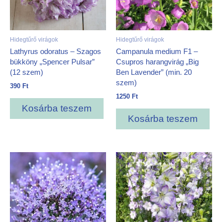
Hidegtűrő virágok
Hidegtűrő virágok
Lathyrus odoratus – Szagos
Campanula medium F1 –
bükköny „Spencer Pulsar”
Csupros harangvirág „Big
(12 szem)
Ben Lavender” (min. 20
szem)
390
Ft
1250
Ft
Kosárba teszem
Kosárba teszem