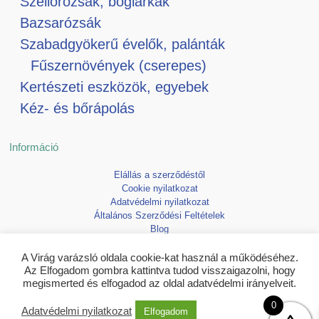
Szellőrózsák, boglárkák
Bazsarózsák
Szabadgyökerű évelők, palánták
Fűszernövények (cserepes)
Kertészeti eszközök, egyebek
Kéz- és bőrápolás
Információ
Elállás a szerződéstől
Cookie nyilatkozat
Adatvédelmi nyilatkozat
Általános Szerződési Feltételek
Blog
Kedvencek
A Virág varázsló oldala cookie-kat használ a működéséhez.
Az Elfogadom gombra kattintva tudod visszaigazolni, hogy
megismerted és elfogadod az oldal adatvédelmi irányelveit.
0
Adatvédelmi nyilatkozat
Elfogadom