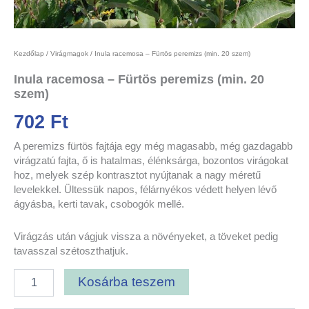
Kezdőlap
/
Virágmagok
/ Inula racemosa – Fürtös peremizs (min. 20 szem)
Inula racemosa – Fürtös peremizs (min. 20
szem)
702
Ft
A peremizs fürtös fajtája egy még magasabb, még gazdagabb
virágzatú fajta, ő is hatalmas, élénksárga, bozontos virágokat
hoz, melyek szép kontrasztot nyújtanak a nagy méretű
levelekkel. Ültessük napos, félárnyékos védett helyen lévő
ágyásba, kerti tavak, csobogók mellé.
Virágzás után vágjuk vissza a növényeket, a töveket pedig
tavasszal szétoszthatjuk.
Kosárba teszem