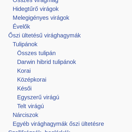
Hidegtűrő virágok
Melegigényes virágok
Évelők
Őszi ültetésű virághagymák
Tulipánok
Összes tulipán
Darwin hibrid tulipánok
Korai
Középkorai
Késői
Egyszerű virágú
Telt virágú
Nárciszok
Egyéb virághagymák őszi ültetésre