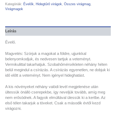
Kategóriák:
Évelők
,
Hidegtűrő virágok
,
Összes virágmag
,
Virágmagok
Leírás
Évelő.
Magvetés: Szórjuk a magokat a földre, ujjunkkal
belenyomkodjuk, és nedvesen tartjuk a veteményt.
Vermikulittal takarhatjuk. Szobahőmérsékleten néhány héten
belül megindul a csírázás. A csírázás egyenetlen, ne dobjuk ki
idő előtt a veteményt. Nem igényel hideghatást.
A kis növényeket néhány valódi levél megjelenése után
ültessük önálló cserepekbe, így neveljük tovább, amíg meg
nem erősödnek. A fagyok elmúltával ülessük ki a kertbe. Az
első télen takarjuk a töveket. Csak a második évtől kezd
virágozni.