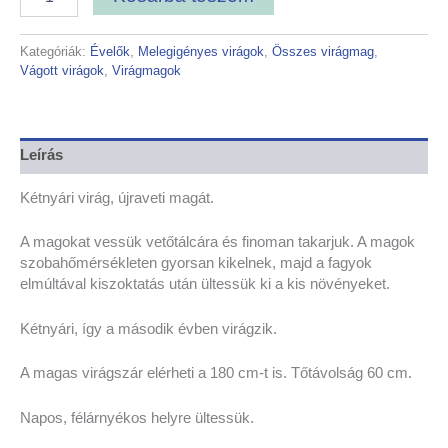
Kategóriák:
Évelők
,
Melegigényes virágok
,
Összes virágmag
,
Vágott virágok
,
Virágmagok
Leírás
Kétnyári virág, újraveti magát.
A magokat vessük vetőtálcára és finoman takarjuk. A magok
szobahőmérsékleten gyorsan kikelnek, majd a fagyok
elmúltával kiszoktatás után ültessük ki a kis növényeket.
Kétnyári, így a második évben virágzik.
A magas virágszár elérheti a 180 cm-t is. Tőtávolság 60 cm.
Napos, félárnyékos helyre ültessük.