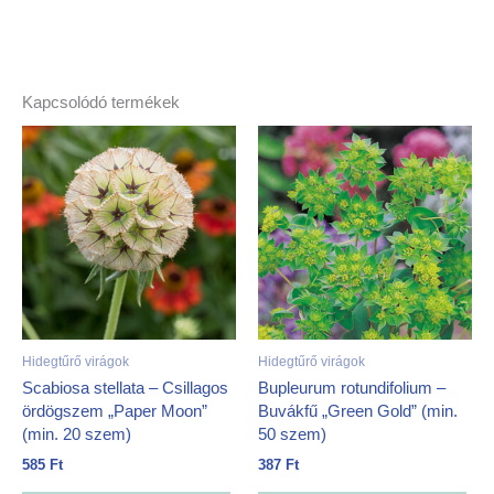
Kapcsolódó termékek
Hidegtűrő virágok
Hidegtűrő virágok
Scabiosa stellata – Csillagos
Bupleurum rotundifolium –
ördögszem „Paper Moon”
Buvákfű „Green Gold” (min.
(min. 20 szem)
50 szem)
585
Ft
387
Ft