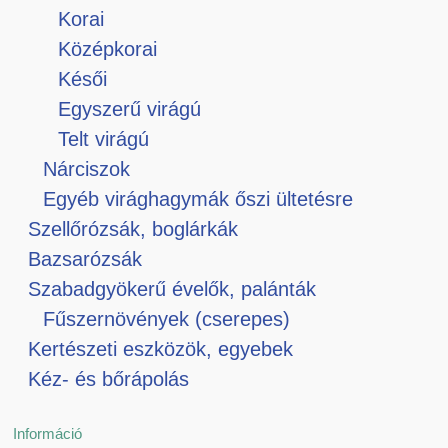
Korai
Középkorai
Késői
Egyszerű virágú
Telt virágú
Nárciszok
Egyéb virághagymák őszi ültetésre
Szellőrózsák, boglárkák
Bazsarózsák
Szabadgyökerű évelők, palánták
Fűszernövények (cserepes)
Kertészeti eszközök, egyebek
Kéz- és bőrápolás
Információ