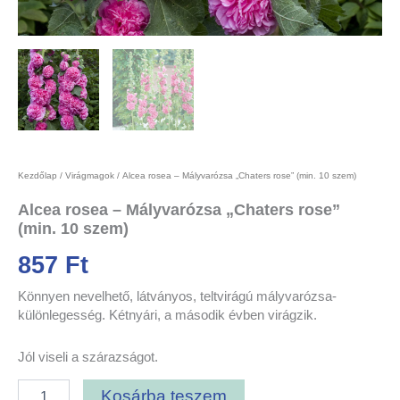
Kezdőlap
/
Virágmagok
/ Alcea rosea – Mályvarózsa „Chaters rose” (min. 10 szem)
Alcea rosea – Mályvarózsa „Chaters rose”
(min. 10 szem)
857
Ft
Könnyen nevelhető, látványos, teltvirágú mályvarózsa-
különlegesség. Kétnyári, a második évben virágzik.
Jól viseli a szárazságot.
Kosárba teszem