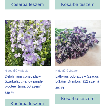
Kosárba teszem
Kosárba teszem
Hidegtűrő virágok
Hidegtűrő virágok
Delphinium consolida –
Lathyrus odoratus – Szagos
Szarkaláb „Fancy purple
büköny „Nimbus” (12 szem)
picotee” (min. 50 szem)
390
Ft
530
Ft
Kosárba teszem
Kosárba teszem