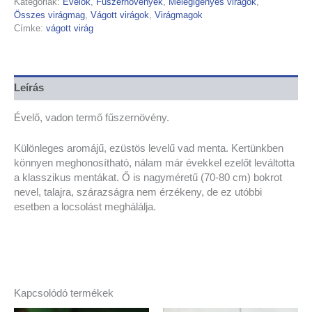
Kategóriák:
Évelők
,
Fűszernövények
,
Melegigényes virágok
,
Összes virágmag
,
Vágott virágok
,
Virágmagok
Címke:
vágott virág
Leírás
Évelő, vadon termő fűszernövény.
Különleges aromájű, ezüstös levelű vad menta. Kertünkben
könnyen meghonosítható, nálam már évekkel ezelőt leváltotta
a klasszikus mentákat. Ő is
nagyméretű (70-80 cm) bokrot
nevel, talajra, szárazságra nem érzékeny, de ez utóbbi
esetben a locsolást meghálálja.
Kapcsolódó termékek