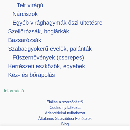
Telt virágú
Nárciszok
Egyéb virághagymák őszi ültetésre
Szellőrózsák, boglárkák
Bazsarózsák
Szabadgyökerű évelők, palánták
Fűszernövények (cserepes)
Kertészeti eszközök, egyebek
Kéz- és bőrápolás
Információ
Elállás a szerződéstől
Cookie nyilatkozat
Adatvédelmi nyilatkozat
Általános Szerződési Feltételek
Blog
Kedvencek