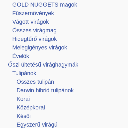
GOLD NUGGETS magok
Fűszernövények
Vágott virágok
Összes virágmag
Hidegtűrő virágok
Melegigényes virágok
Évelők
Őszi ültetésű virághagymák
Tulipánok
Összes tulipán
Darwin hibrid tulipánok
Korai
Középkorai
Késői
Egyszerű virágú