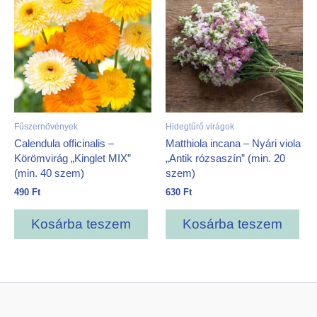
Fűszernövények
Hidegtűrő virágok
Calendula officinalis –
Matthiola incana – Nyári viola
Körömvirág „Kinglet MIX”
„Antik rózsaszín” (min. 20
(min. 40 szem)
szem)
490
Ft
630
Ft
Kosárba teszem
Kosárba teszem