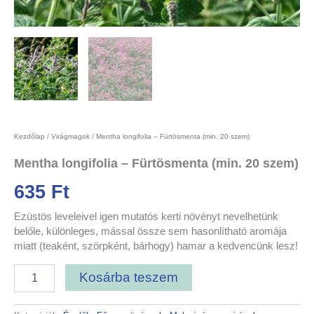
Kezdőlap
/
Virágmagok
/ Mentha longifolia – Fürtösmenta (min. 20 szem)
Mentha longifolia – Fürtösmenta (min. 20 szem)
635
Ft
Ezüstös leveleivel igen mutatós kerti növényt nevelhetünk
belőle, különleges, mással össze sem hasonlítható aromája
miatt (teaként, szörpként, bárhogy) hamar a kedvencünk lesz!
Kosárba teszem