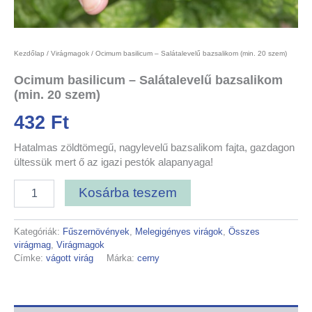
Kezdőlap
/
Virágmagok
/ Ocimum basilicum – Salátalevelű bazsalikom (min. 20 szem)
Ocimum basilicum – Salátalevelű bazsalikom
(min. 20 szem)
432
Ft
Hatalmas zöldtömegű, nagylevelű bazsalikom fajta, gazdagon
ültessük mert ő az igazi pestók alapanyaga!
Kosárba teszem
Kategóriák:
Fűszernövények
,
Melegigényes virágok
,
Összes
virágmag
,
Virágmagok
Címke:
vágott virág
Márka:
cerny