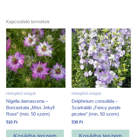
Kapcsolódó termékek
Hidegtűrő virágok
Hidegtűrő virágok
Nigella damascena –
Delphinium consolida –
Borzaskata „Miss Jekyll
Szarkaláb „Fancy purple
Rose” (min. 50 szem)
picotee” (min. 50 szem)
510
Ft
530
Ft
Kosárba teszem
Kosárba teszem