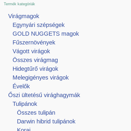
Termék kategóriák
Virágmagok
Egynyári szépségek
GOLD NUGGETS magok
Fűszernövények
Vágott virágok
Összes virágmag
Hidegtűrő virágok
Melegigényes virágok
Évelők
Őszi ültetésű virághagymák
Tulipánok
Összes tulipán
Darwin hibrid tulipánok
Korai