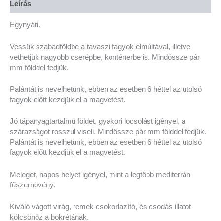
Leírás
Egynyári.
Vessük szabadföldbe a tavaszi fagyok elmúltával, illetve
vethetjük nagyobb cserépbe, konténerbe is. Mindössze pár
mm földdel fedjük.
Palántát is nevelhetünk, ebben az esetben 6 héttel az utolsó
fagyok előtt kezdjük el a magvetést.
Jó tápanyagtartalmú földet, gyakori locsolást igényel, a
szárazságot rosszul viseli. Mindössze pár mm földdel fedjük.
Palántát is nevelhetünk, ebben az esetben 6 héttel az utolsó
fagyok előtt kezdjük el a magvetést.
Meleget, napos helyet igényel, mint a legtöbb mediterrán
fűszernövény.
Kiváló vágott virág, remek csokorlazító, és csodás illatot
kölcsönöz a bokrétának.