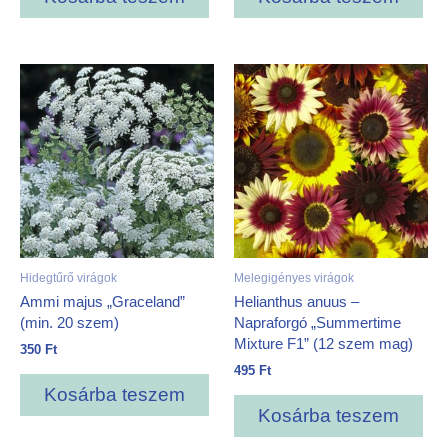
Hidegtűrő virágok
Melegigényes virágok
Ammi majus „Graceland”
Helianthus anuus –
(min. 20 szem)
Napraforgó „Summertime
Mixture F1” (12 szem mag)
350
Ft
495
Ft
Kosárba teszem
Kosárba teszem