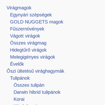
Virágmagok
Egynyári szépségek
GOLD NUGGETS magok
Fűszernövények
Vágott virágok
Összes virágmag
Hidegtűrő virágok
Melegigényes virágok
Évelők
Őszi ültetésű virághagymák
Tulipánok
Összes tulipán
Darwin hibrid tulipánok
Korai