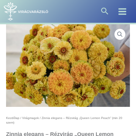
Skip
Search
to
content
Kezdőlap
/
Virágmagok
/ Zinnia elegans – Rézvirág „Queen Lemon Peach” (min 20
szem)
Zinnia elegans – Rézvirág „Queen Lemon