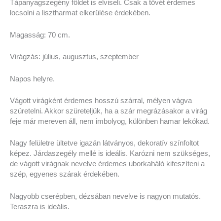
Tápanyagszegény földet is elviseli. Csak a tövét érdemes
locsolni a lisztharmat elkerülése érdekében.
Magasság: 70 cm.
Virágzás: július, augusztus, szeptember
Napos helyre.
Vágott virágként érdemes hosszú szárral, mélyen vágva
szüretelni. Akkor szüreteljük, ha a szár megrázásakor a virág
feje már mereven áll, nem imbolyog, különben hamar lekókad.
Nagy felületre ültetve igazán látványos, dekoratív színfoltot
képez. Járdaszegély mellé is ideális. Karózni nem szükséges,
de vágott virágnak nevelve érdemes uborkaháló kifeszíteni a
szép, egyenes szárak érdekében.
Nagyobb cserépben, dézsában nevelve is nagyon mutatós.
Teraszra is ideális.