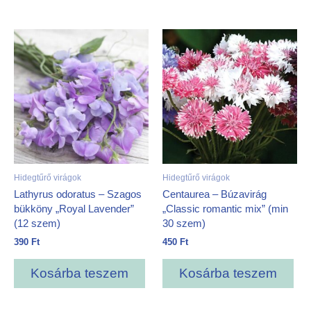
Hidegtűrő virágok
Hidegtűrő virágok
Lathyrus odoratus – Szagos
Centaurea – Búzavirág
bükköny „Royal Lavender”
„Classic romantic mix” (min
(12 szem)
30 szem)
390
Ft
450
Ft
Kosárba teszem
Kosárba teszem