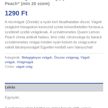
Peach” (min 20 szem)
1290
Ft
A rézvirágok (Zinniák) a nyári kert fáradhatatlan díszei. Vágott
virágként hónapokon keresztül szinte kimeríthetetlen forrásai a
szebbnél szebb virágoknak. A színátmenetes Queen Lemon
Peach zinnia antikolt hatású, lime zöld, citromsárga és barack
színátmenetes virágai minden nyári kiskert és virágcsokor
valódi látványosságai! Egyetlen kertből sem hiányozhat!
Kategóriák:
Melegigényes virágok
,
Összes virágmag
,
Vágott
virágok
,
Virágmagok
Címke:
vágott virág
Leírás
Egynyári.