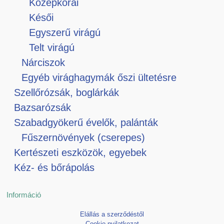
Középkorai
Késői
Egyszerű virágú
Telt virágú
Nárciszok
Egyéb virághagymák őszi ültetésre
Szellőrózsák, boglárkák
Bazsarózsák
Szabadgyökerű évelők, palánták
Fűszernövények (cserepes)
Kertészeti eszközök, egyebek
Kéz- és bőrápolás
Információ
Elállás a szerződéstől
Cookie nyilatkozat