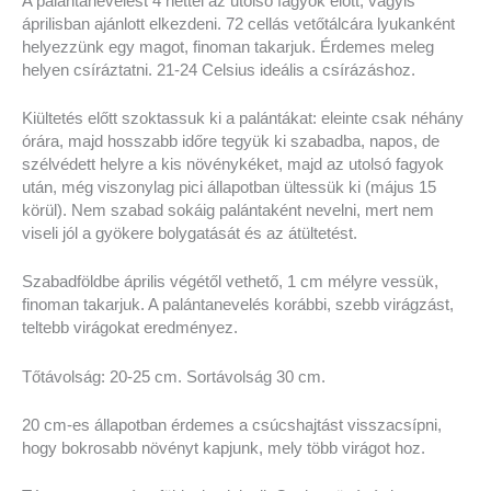
A palántanevelést 4 héttel az utolsó fagyok előtt, vagyis
áprilisban ajánlott elkezdeni. 72 cellás vetőtálcára lyukanként
helyezzünk egy magot, finoman takarjuk. Érdemes meleg
helyen csíráztatni. 21-24 Celsius ideális a csírázáshoz.
Kiültetés előtt szoktassuk ki a palántákat: eleinte csak néhány
órára, majd hosszabb időre tegyük ki szabadba, napos, de
szélvédett helyre a kis növénykéket, majd az utolsó fagyok
után, még viszonylag pici állapotban ültessük ki (május 15
körül). Nem szabad sokáig palántaként nevelni, mert nem
viseli jól a gyökere bolygatását és az átültetést.
Szabadföldbe április végétől vethető, 1 cm mélyre vessük,
finoman takarjuk. A palántanevelés korábbi, szebb virágzást,
teltebb virágokat eredményez.
Tőtávolság: 20-25 cm. Sortávolság 30 cm.
20 cm-es állapotban érdemes a csúcshajtást visszacsípni,
hogy bokrosabb növényt kapjunk, mely több virágot hoz.