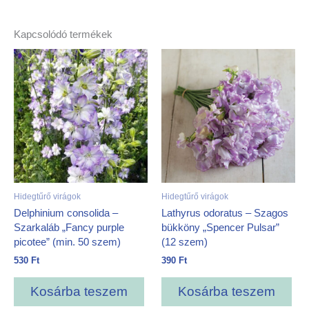
Kapcsolódó termékek
Hidegtűrő virágok
Hidegtűrő virágok
Delphinium consolida –
Lathyrus odoratus – Szagos
Szarkaláb „Fancy purple
bükköny „Spencer Pulsar”
picotee” (min. 50 szem)
(12 szem)
530
Ft
390
Ft
Kosárba teszem
Kosárba teszem