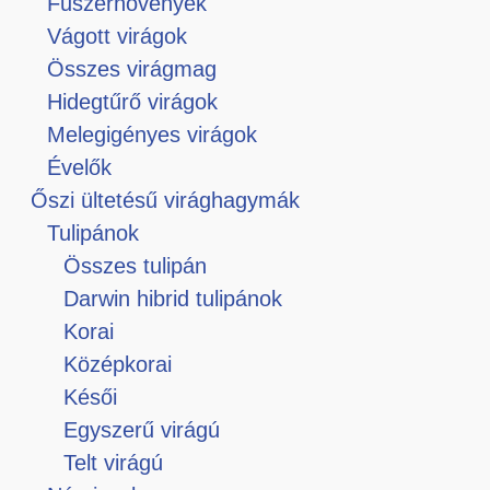
Fűszernövények
Vágott virágok
Összes virágmag
Hidegtűrő virágok
Melegigényes virágok
Évelők
Őszi ültetésű virághagymák
Tulipánok
Összes tulipán
Darwin hibrid tulipánok
Korai
Középkorai
Késői
Egyszerű virágú
Telt virágú