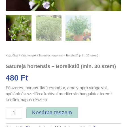
Kezdőlap
/
Virágmagok
/ Satureja hortensis – Borsikafű (min. 30 szem)
Satureja hortensis – Borsikafű (min. 30 szem)
480
Ft
Fűszeres, borsos illatú csombor, amely apró virágaival,
nyúlánk és szellős alkatával mediterrán hangulatot teremt
kertünk napos részein.
Kosárba teszem