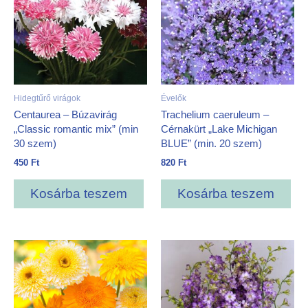
Hidegtűrő virágok
Évelők
Centaurea – Búzavirág
Trachelium caeruleum –
„Classic romantic mix” (min
Cérnakürt „Lake Michigan
30 szem)
BLUE” (min. 20 szem)
450
Ft
820
Ft
Kosárba teszem
Kosárba teszem