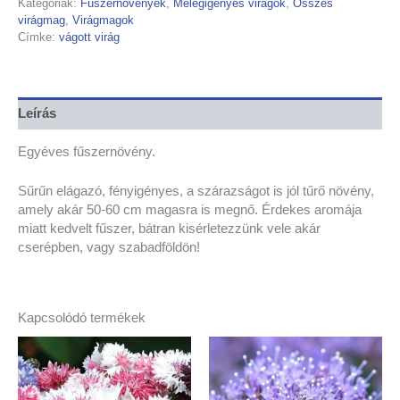
Kategóriák:
Fűszernövények
,
Melegigényes virágok
,
Összes
virágmag
,
Virágmagok
Címke:
vágott virág
Leírás
Egyéves fűszernövény.
Sűrűn elágazó, fényigényes, a szárazságot is jól tűrő növény,
amely akár 50-60 cm magasra is megnő. Érdekes aromája
miatt kedvelt fűszer, bátran kisérletezzünk vele akár
cserépben, vagy szabadföldön!
Kapcsolódó termékek