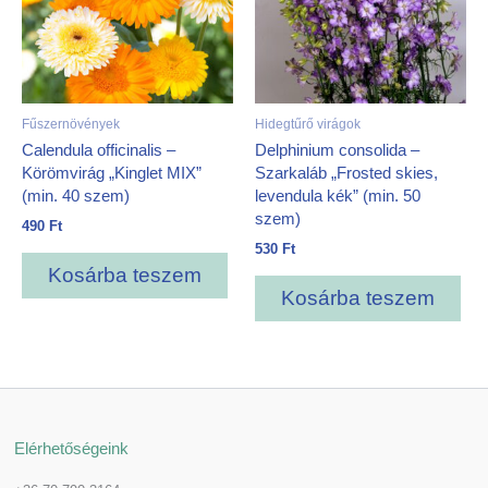
Fűszernövények
Hidegtűrő virágok
Calendula officinalis –
Delphinium consolida –
Körömvirág „Kinglet MIX”
Szarkaláb „Frosted skies,
(min. 40 szem)
levendula kék” (min. 50
szem)
490
Ft
530
Ft
Kosárba teszem
Kosárba teszem
Elérhetőségeink