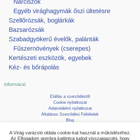
Nárciszok
Egyéb virághagymák őszi ültetésre
Szellőrózsák, boglárkák
Bazsarózsák
Szabadgyökerű évelők, palánták
Fűszernövények (cserepes)
Kertészeti eszközök, egyebek
Kéz- és bőrápolás
Információ
Elállás a szerződéstől
Cookie nyilatkozat
Adatvédelmi nyilatkozat
Általános Szerződési Feltételek
Blog
Kedvencek
A Virág varázsló oldala cookie-kat használ a működéséhez.
Az Elfogadom gombra kattintva tudod visszaigazolni, hogy