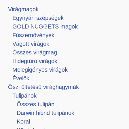
Virágmagok
Egynyári szépségek
GOLD NUGGETS magok
Fűszernövények
Vágott virágok
Összes virágmag
Hidegtűrő virágok
Melegigényes virágok
Évelők
Őszi ültetésű virághagymák
Tulipánok
Összes tulipán
Darwin hibrid tulipánok
Korai