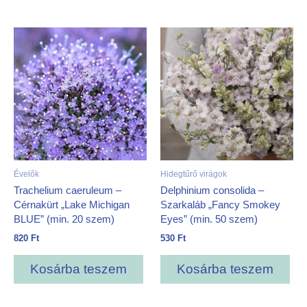
Évelők
Hidegtűrő virágok
Trachelium caeruleum –
Delphinium consolida –
Cérnakürt „Lake Michigan
Szarkaláb „Fancy Smokey
BLUE” (min. 20 szem)
Eyes” (min. 50 szem)
820
Ft
530
Ft
Kosárba teszem
Kosárba teszem