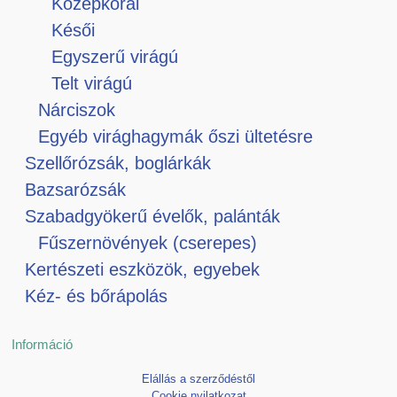
Középkorai
Késői
Egyszerű virágú
Telt virágú
Nárciszok
Egyéb virághagymák őszi ültetésre
Szellőrózsák, boglárkák
Bazsarózsák
Szabadgyökerű évelők, palánták
Fűszernövények (cserepes)
Kertészeti eszközök, egyebek
Kéz- és bőrápolás
Információ
Elállás a szerződéstől
Cookie nyilatkozat