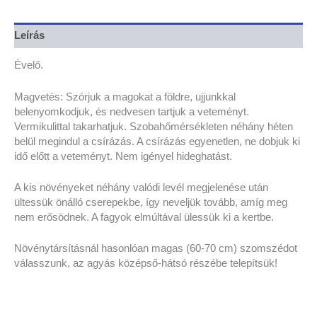
Leírás
Évelő.
Magvetés: Szórjuk a magokat a földre, ujjunkkal
belenyomkodjuk, és nedvesen tartjuk a veteményt.
Vermikulittal takarhatjuk. Szobahőmérsékleten néhány héten
belül megindul a csírázás. A csírázás egyenetlen, ne dobjuk ki
idő előtt a veteményt. Nem igényel hideghatást.
A kis növényeket néhány valódi levél megjelenése után
ültessük önálló cserepekbe, így neveljük tovább, amíg meg
nem erősödnek. A fagyok elmúltával ülessük ki a kertbe.
Növénytársításnál hasonlóan magas (60-70 cm) szomszédot
válasszunk, az agyás középső-hátsó részébe telepítsük!