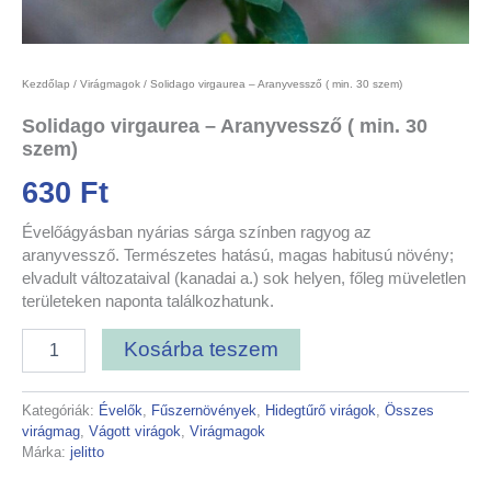
Kezdőlap
/
Virágmagok
/ Solidago virgaurea – Aranyvessző ( min. 30 szem)
Solidago virgaurea – Aranyvessző ( min. 30
szem)
630
Ft
Évelőágyásban nyárias sárga színben ragyog az
aranyvessző. Természetes hatású, magas habitusú növény;
elvadult változataival (kanadai a.) sok helyen, főleg müveletlen
területeken naponta találkozhatunk.
Kosárba teszem
Kategóriák:
Évelők
,
Fűszernövények
,
Hidegtűrő virágok
,
Összes
virágmag
,
Vágott virágok
,
Virágmagok
Márka:
jelitto