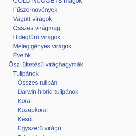
GOLD NUGGETS magok
Fűszernövények
Vágott virágok
Összes virágmag
Hidegtűrő virágok
Melegigényes virágok
Évelők
Őszi ültetésű virághagymák
Tulipánok
Összes tulipán
Darwin hibrid tulipánok
Korai
Középkorai
Késői
Egyszerű virágú