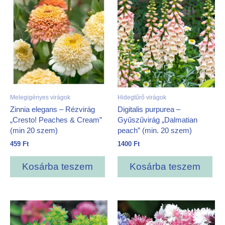
Melegigényes virágok
Hidegtűrő virágok
Zinnia elegans – Rézvirág
Digitalis purpurea –
„Cresto! Peaches & Cream”
Gyűszűvirág „Dalmatian
(min 20 szem)
peach” (min. 20 szem)
459
Ft
1400
Ft
Kosárba teszem
Kosárba teszem