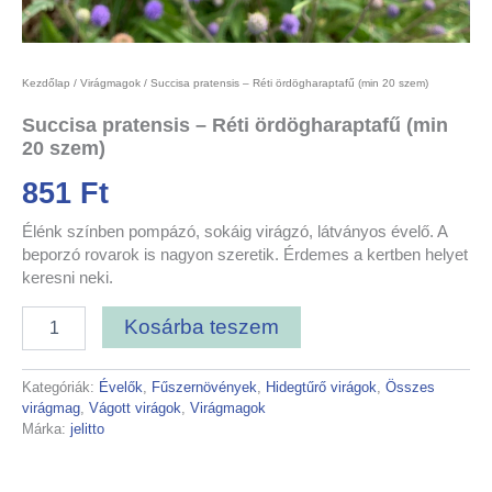
Kezdőlap
/
Virágmagok
/ Succisa pratensis – Réti ördögharaptafű (min 20 szem)
Succisa pratensis – Réti ördögharaptafű (min
20 szem)
851
Ft
Élénk színben pompázó, sokáig virágzó, látványos évelő. A
beporzó rovarok is nagyon szeretik. Érdemes a kertben helyet
keresni neki.
Kosárba teszem
Kategóriák:
Évelők
,
Fűszernövények
,
Hidegtűrő virágok
,
Összes
virágmag
,
Vágott virágok
,
Virágmagok
Márka:
jelitto