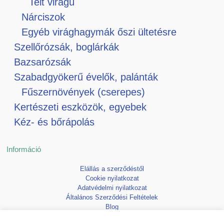
Telt virágú
Nárciszok
Egyéb virághagymák őszi ültetésre
Szellőrózsák, boglárkák
Bazsarózsák
Szabadgyökerű évelők, palánták
Fűszernövények (cserepes)
Kertészeti eszközök, egyebek
Kéz- és bőrápolás
Információ
Elállás a szerződéstől
Cookie nyilatkozat
Adatvédelmi nyilatkozat
Általános Szerződési Feltételek
Blog
Kedvencek