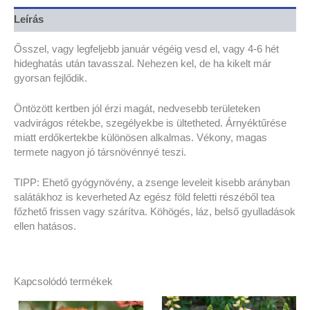
Leírás
Ősszel, vagy legfeljebb január végéig vesd el, vagy 4-6 hét
hideghatás után tavasszal. Nehezen kel, de ha kikelt már
gyorsan fejlődik.
Öntözött kertben jól érzi magát, nedvesebb területeken
vadvirágos rétekbe, szegélyekbe is ültetheted. Árnyéktűrése
miatt erdőkertekbe különösen alkalmas. Vékony, magas
termete nagyon jó társnövénnyé teszi.
TIPP: Ehető gyógynövény, a zsenge leveleit kisebb arányban
salátákhoz is keverheted Az egész föld feletti részéből tea
főzhető frissen vagy szárítva. Köhögés, láz, belső gyulladások
ellen hatásos.
Kapcsolódó termékek