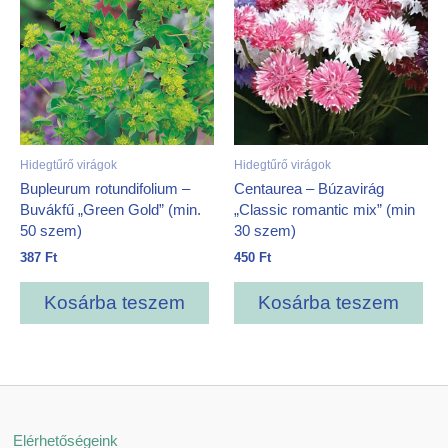
Hidegtűrő virágok
Hidegtűrő virágok
Bupleurum rotundifolium –
Centaurea – Búzavirág
Buvákfű „Green Gold” (min.
„Classic romantic mix” (min
50 szem)
30 szem)
387
Ft
450
Ft
Kosárba teszem
Kosárba teszem
Elérhetőségeink