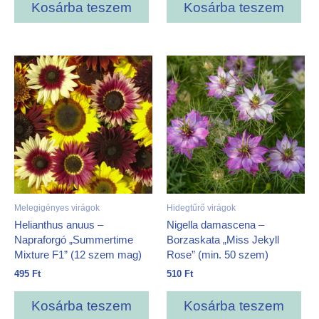
Kosárba teszem
Kosárba teszem
Melegigényes virágok
Hidegtűrő virágok
Helianthus anuus –
Nigella damascena –
Napraforgó „Summertime
Borzaskata „Miss Jekyll
Mixture F1” (12 szem mag)
Rose” (min. 50 szem)
495
Ft
510
Ft
Kosárba teszem
Kosárba teszem