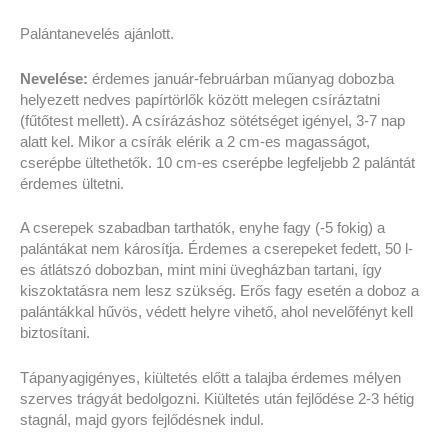
Palántanevelés ajánlott.
Nevelése:
érdemes január-februárban műanyag dobozba
helyezett nedves papírtörlők között melegen csíráztatni
(fűtőtest mellett). A csírázáshoz sötétséget igényel, 3-7 nap
alatt kel. Mikor a csírák elérik a 2 cm-es magasságot,
cserépbe ültethetők. 10 cm-es cserépbe legfeljebb 2 palántát
érdemes ültetni.
A cserepek szabadban tarthatók, enyhe fagy (-5 fokig) a
palántákat nem károsítja. Érdemes a cserepeket fedett, 50 l-
es átlátszó dobozban, mint mini üvegházban tartani, így
kiszoktatásra nem lesz szükség. Erős fagy esetén a doboz a
palántákkal hűvös, védett helyre vihető, ahol nevelőfényt kell
biztosítani.
Tápanyagigényes, kiültetés előtt a talajba érdemes mélyen
szerves trágyát bedolgozni. Kiültetés után fejlődése 2-3 hétig
stagnál, majd gyors fejlődésnek indul.