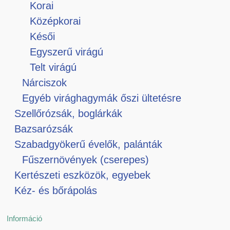
Korai
Középkorai
Késői
Egyszerű virágú
Telt virágú
Nárciszok
Egyéb virághagymák őszi ültetésre
Szellőrózsák, boglárkák
Bazsarózsák
Szabadgyökerű évelők, palánták
Fűszernövények (cserepes)
Kertészeti eszközök, egyebek
Kéz- és bőrápolás
Információ