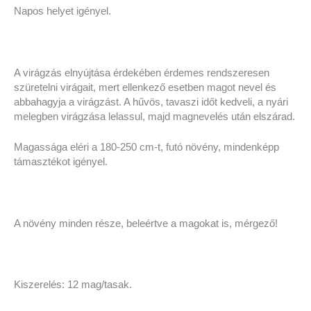
Napos helyet igényel.
A virágzás elnyújtása érdekében érdemes rendszeresen
szüretelni virágait, mert ellenkező esetben magot nevel és
abbahagyja a virágzást. A hűvös, tavaszi időt kedveli, a nyári
melegben virágzása lelassul, majd magnevelés után elszárad.
Magassága eléri a 180-250 cm-t, futó növény, mindenképp
támasztékot igényel.
A növény minden része, beleértve a magokat is, mérgező!
Kiszerelés: 12 mag/tasak.