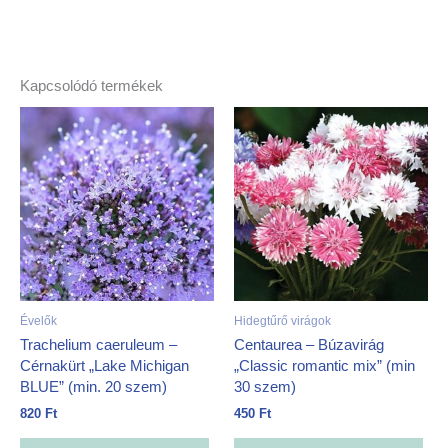
Kapcsolódó termékek
Évelők
Hidegtűrő virágok
Trachelium caeruleum –
Centaurea – Búzavirág
Cérnakürt „Lake Michigan
„Classic romantic mix” (min
BLUE” (min. 20 szem)
30 szem)
820
Ft
450
Ft