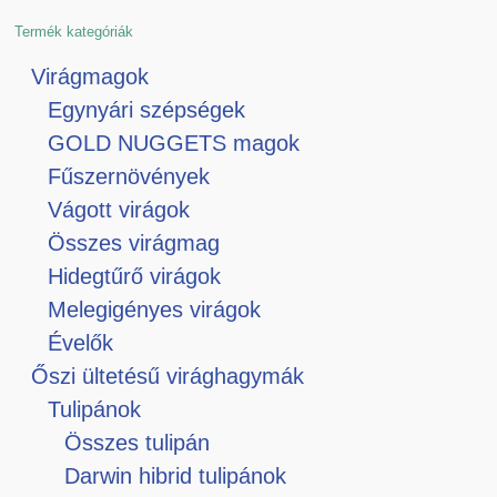
Termék kategóriák
Virágmagok
Egynyári szépségek
GOLD NUGGETS magok
Fűszernövények
Vágott virágok
Összes virágmag
Hidegtűrő virágok
Melegigényes virágok
Évelők
Őszi ültetésű virághagymák
Tulipánok
Összes tulipán
Darwin hibrid tulipánok