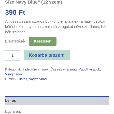
Size Navy Blue” (12 szem)
390
Ft
A hosszú szárú szagos bükköny e fajtája extra nagy, csokor
kötéshez könnyen használható virágokat növeszt. Illatos, lilás-
kék színben.
Elérhetőség:
Készleten
Kosárba teszem
Kategóriák:
Hidegtűrő virágok
,
Összes virágmag
,
Vágott virágok
,
Virágmagok
Címkék:
illatos
,
vágott virág
Leírás
Egynyári.