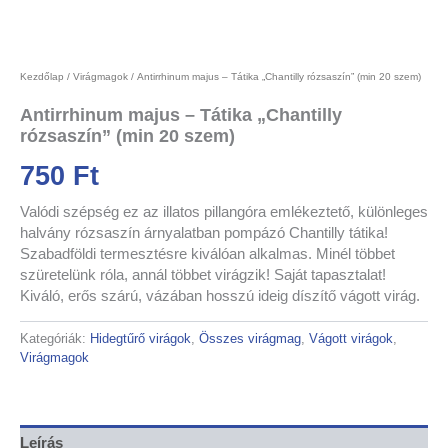
Kezdőlap
/
Virágmagok
/ Antirrhinum majus – Tátika „Chantilly rózsaszín” (min 20 szem)
Antirrhinum majus – Tátika „Chantilly
rózsaszín” (min 20 szem)
750
Ft
Valódi szépség ez az illatos pillangóra emlékeztető, különleges
halvány rózsaszín árnyalatban pompázó Chantilly tátika!
Szabadföldi termesztésre kiválóan alkalmas. Minél többet
szüretelünk róla, annál többet virágzik! Saját tapasztalat!
Kiváló, erős szárú, vázában hosszú ideig díszítő vágott virág.
Kategóriák:
Hidegtűrő virágok
,
Összes virágmag
,
Vágott virágok
,
Virágmagok
Leírás