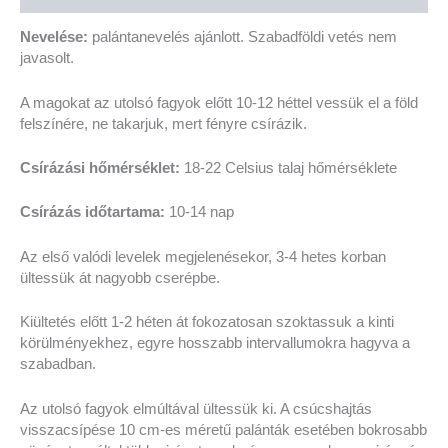
Nevelése:
palántanevelés ajánlott. Szabadföldi vetés nem
javasolt.
A magokat az utolsó fagyok előtt 10-12 héttel vessük el a föld
felszínére, ne takarjuk, mert fényre csírázik.
Csírázási hőmérséklet:
18-22 Celsius talaj hőmérséklete
Csírázás időtartama:
10-14 nap
Az első valódi levelek megjelenésekor, 3-4 hetes korban
ültessük át nagyobb cserépbe.
Kiültetés előtt 1-2 héten át fokozatosan szoktassuk a kinti
körülményekhez, egyre hosszabb intervallumokra hagyva a
szabadban.
Az utolsó fagyok elmúltával ültessük ki. A csúcshajtás
visszacsípése 10 cm-es méretű palánták esetében bokrosabb