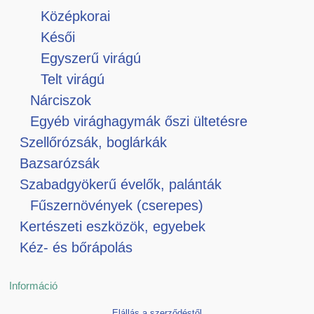
Középkorai
Késői
Egyszerű virágú
Telt virágú
Nárciszok
Egyéb virághagymák őszi ültetésre
Szellőrózsák, boglárkák
Bazsarózsák
Szabadgyökerű évelők, palánták
Fűszernövények (cserepes)
Kertészeti eszközök, egyebek
Kéz- és bőrápolás
Információ
Elállás a szerződéstől