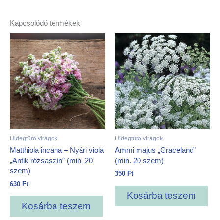
Kapcsolódó termékek
Hidegtűrő virágok
Hidegtűrő virágok
Matthiola incana – Nyári viola
Ammi majus „Graceland”
„Antik rózsaszín” (min. 20
(min. 20 szem)
szem)
350
Ft
630
Ft
Kosárba teszem
Kosárba teszem