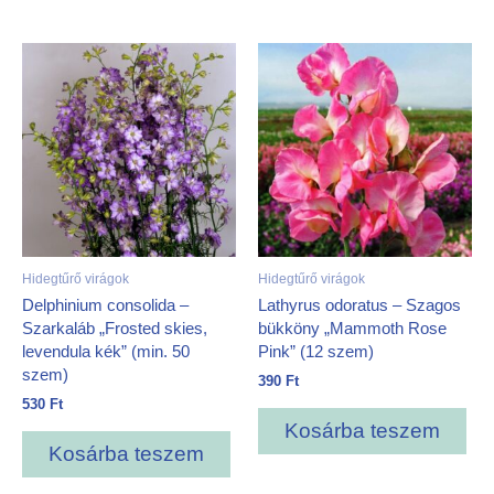
Hidegtűrő virágok
Hidegtűrő virágok
Delphinium consolida –
Lathyrus odoratus – Szagos
Szarkaláb „Frosted skies,
bükköny „Mammoth Rose
levendula kék” (min. 50
Pink” (12 szem)
szem)
390
Ft
530
Ft
Kosárba teszem
Kosárba teszem