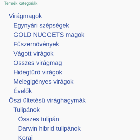
Termék kategóriák
Virágmagok
Egynyári szépségek
GOLD NUGGETS magok
Fűszernövények
Vágott virágok
Összes virágmag
Hidegtűrő virágok
Melegigényes virágok
Évelők
Őszi ültetésű virághagymák
Tulipánok
Összes tulipán
Darwin hibrid tulipánok
Korai