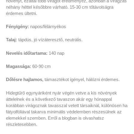
növényt, ezáltal több virágot eredményez, azonban a virágzás
néhány héttel későbbre várható. 15-30 cm tőtávolságra
érdemes ültetni.
Fényigény:
napos/félárnyékos
Talaj:
tápdús, jó vízáteresztő, neutrális.
Nevelés időtartama:
140 nap
Magassága:
60-90 cm
Dőlésre hajlamos,
támasztékot igényel, hálózni érdemes.
Hidegtűrő egynyáriként nyár végén vetve a kis növények
áttelelnek és a következő tavaszon akár egy hónappal
korábban virágoznak tavasszal vetett társaiknál, különösen ha
fátyolfóliával takarva minimális védelemben részesülnek az
elemekkel szemben. Erről a blogban is olvashatsz
részletesebben.