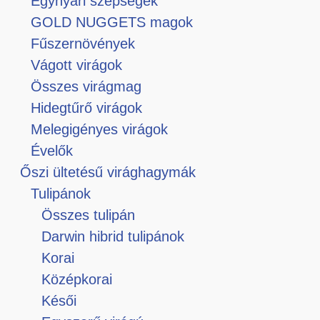
Egynyári szépségek
GOLD NUGGETS magok
Fűszernövények
Vágott virágok
Összes virágmag
Hidegtűrő virágok
Melegigényes virágok
Évelők
Őszi ültetésű virághagymák
Tulipánok
Összes tulipán
Darwin hibrid tulipánok
Korai
Középkorai
Késői