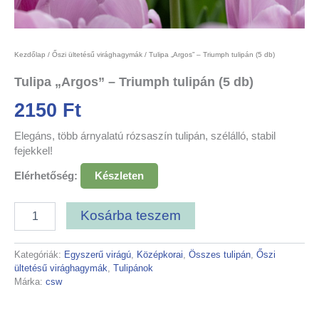
Kezdőlap
/
Őszi ültetésű virághagymák
/ Tulipa „Argos” – Triumph tulipán (5 db)
Tulipa „Argos” – Triumph tulipán (5 db)
2150
Ft
Elegáns, több árnyalatú rózsaszín tulipán, szélálló, stabil
fejekkel!
Elérhetőség:
Készleten
Kosárba teszem
Kategóriák:
Egyszerű virágú
,
Középkorai
,
Összes tulipán
,
Őszi
ültetésű virághagymák
,
Tulipánok
Márka:
csw