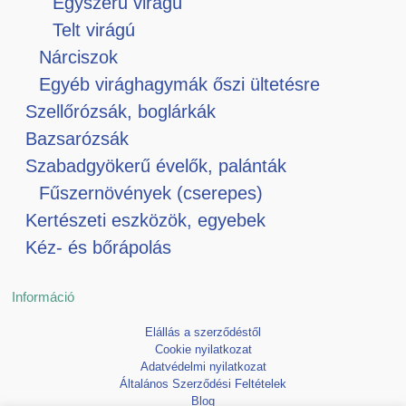
Egyszerű virágú
Telt virágú
Nárciszok
Egyéb virághagymák őszi ültetésre
Szellőrózsák, boglárkák
Bazsarózsák
Szabadgyökerű évelők, palánták
Fűszernövények (cserepes)
Kertészeti eszközök, egyebek
Kéz- és bőrápolás
Információ
Elállás a szerződéstől
Cookie nyilatkozat
Adatvédelmi nyilatkozat
Általános Szerződési Feltételek
Blog