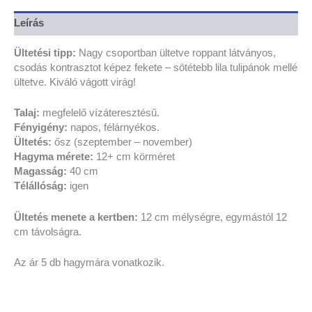
Leírás
Ültetési tipp:
Nagy csoportban ültetve roppant látványos,
csodás kontrasztot képez fekete – sötétebb lila tulipánok mellé
ültetve. Kiváló vágott virág!
Talaj:
megfelelő vízáteresztésű.
Fényigény:
napos, félárnyékos.
Ültetés:
ősz (szeptember – november)
Hagyma mérete:
12+ cm körméret
Magasság:
40 cm
Télállóság:
igen
Ültetés menete a kertben:
12 cm mélységre, egymástól 12
cm távolságra.
Az ár 5 db hagymára vonatkozik.