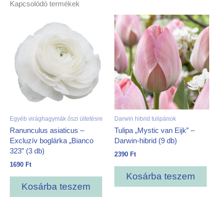
Kapcsolódó termékek
Egyéb virághagymák őszi ültetésre
Darwin hibrid tulipánok
Ranunculus asiaticus –
Tulipa „Mystic van Eijk” –
Excluzív boglárka „Bianco
Darwin-hibrid (9 db)
323” (3 db)
2390
Ft
1690
Ft
Kosárba teszem
Kosárba teszem