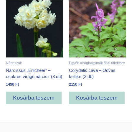
Nárciszok
Egyéb virághagymák őszi ültetésre
Narcissus „Erlicheer” –
Corydalis cava – Odvas
csokros virágú nárcisz (3 db)
keltike (3 db)
1490
Ft
2150
Ft
Kosárba teszem
Kosárba teszem