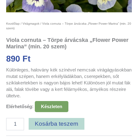
Kezdőlap
/
Virágmagok
/ Viola cornuta – Törpe árvácska „Flower Power Marina” (min. 20
szem)
Viola cornuta – Törpe árvácska „Flower Power
Marina” (min. 20 szem)
890
Ft
Különleges, halovány kék színével nemcsak virágágyásokban
mutat szépen, hanem erkélyládákban, cserepekben, sőt
sziklakertekben is nagyon bájos lehet! Különösen jól mutat fák
alá, falak tövébe vagy a kert félárnyékos, árnyékos részeire
ültetve.
Elérhetőség:
Készleten
Kosárba teszem