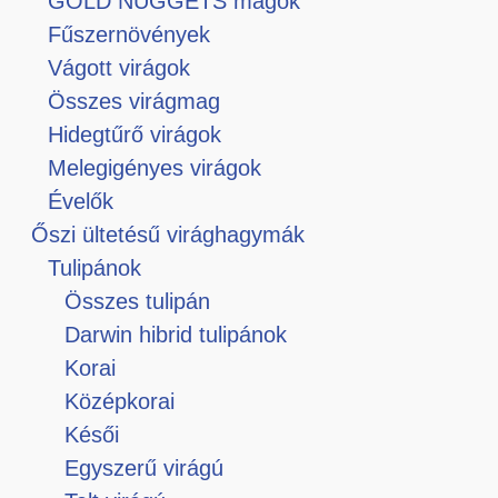
GOLD NUGGETS magok
Fűszernövények
Vágott virágok
Összes virágmag
Hidegtűrő virágok
Melegigényes virágok
Évelők
Őszi ültetésű virághagymák
Tulipánok
Összes tulipán
Darwin hibrid tulipánok
Korai
Középkorai
Késői
Egyszerű virágú