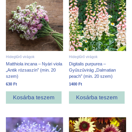
Hidegtűrő virágok
Hidegtűrő virágok
Matthiola incana – Nyári viola
Digitalis purpurea –
„Antik rózsaszín” (min. 20
Gyűszűvirág „Dalmatian
szem)
peach” (min. 20 szem)
630
Ft
1400
Ft
Kosárba teszem
Kosárba teszem