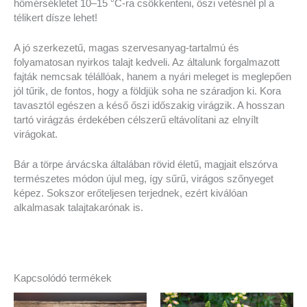
hőmérsékletet 10–15 °C-ra csökkenteni, őszi vetésnél pl a
télikert dísze lehet!
A jó szerkezetű, magas szervesanyag-tartalmú és
folyamatosan nyirkos talajt kedveli. Az általunk forgalmazott
fajták nemcsak télállóak, hanem a nyári meleget is meglepően
jól tűrik, de fontos, hogy a földjük soha ne száradjon ki. Kora
tavasztól egészen a késő őszi időszakig virágzik. A hosszan
tartó virágzás érdekében célszerű eltávolítani az elnyílt
virágokat.
Bár a törpe árvácska általában rövid életű, magjait elszórva
természetes módon újul meg, így sűrű, virágos szőnyeget
képez. Sokszor erőteljesen terjednek, ezért kiválóan
alkalmasak talajtakarónak is.
Kapcsolódó termékek