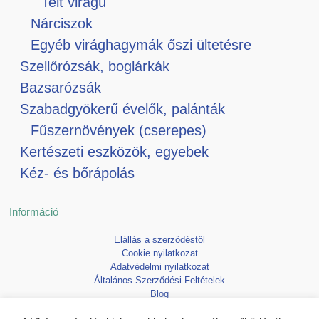
Telt virágú
Nárciszok
Egyéb virághagymák őszi ültetésre
Szellőrózsák, boglárkák
Bazsarózsák
Szabadgyökerű évelők, palánták
Fűszernövények (cserepes)
Kertészeti eszközök, egyebek
Kéz- és bőrápolás
Információ
Elállás a szerződéstől
Cookie nyilatkozat
Adatvédelmi nyilatkozat
Általános Szerződési Feltételek
Blog
Kedvencek