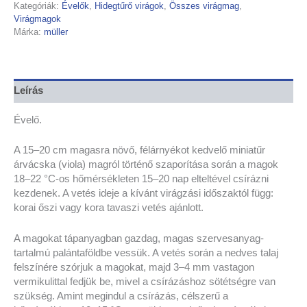
Kategóriák:
Évelők
,
Hidegtűrő virágok
,
Összes virágmag
,
Virágmagok
Márka:
müller
Leírás
Évelő.
A 15–20 cm magasra növő, félárnyékot kedvelő miniatűr
árvácska (viola) magról történő szaporítása során a magok
18–22 °C-os hőmérsékleten 15–20 nap elteltével csírázni
kezdenek. A vetés ideje a kívánt virágzási időszaktól függ:
korai őszi vagy kora tavaszi vetés ajánlott.
A magokat tápanyagban gazdag, magas szervesanyag-
tartalmú palántaföldbe vessük. A vetés során a nedves talaj
felszínére szórjuk a magokat, majd 3–4 mm vastagon
vermikulittal fedjük be, mivel a csírázáshoz sötétségre van
szükség. Amint megindul a csírázás, célszerű a