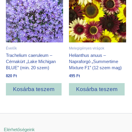
Évelők
Melegigényes virágok
Trachelium caeruleum –
Helianthus anuus –
Cérnakürt „Lake Michigan
Napraforgó „Summertime
BLUE” (min. 20 szem)
Mixture F1” (12 szem mag)
820
Ft
495
Ft
Kosárba teszem
Kosárba teszem
Elérhetőségeink