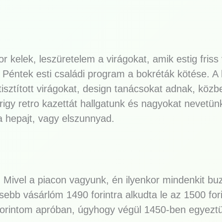
 kelek, leszüretelem a virágokat, amik estig friss
. Péntek esti családi program a bokréták kötése. A
isztított virágokat, design tanácsokat adnak, közb
rigy retro kazettát hallgatunk és nagyokat nevetün
 a hepajt, vagy elszunnyad.
Mivel a piacon vagyunk, én ilyenkor mindenkit buz
sebb vásárlóm 1490 forintra alkudta le az 1500 for
orintom apróban, úgyhogy végül 1450-ben egyeztü