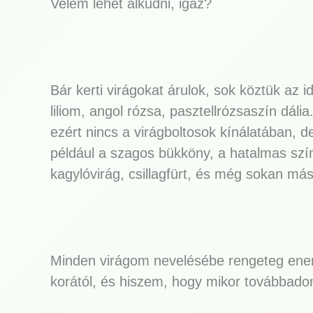
Velem lehet alkudni, igaz?
Bár kerti virágokat árulok, sok köztük az
liliom, angol rózsa, pasztellrózsaszín dáli
ezért nincs a virágboltosok kínálatában, d
például a szagos bükköny, a hatalmas szín
kagylóvirág, csillagfürt, és még sokan má
Minden virágom nevelésébe rengeteg ener
korától, és hiszem, hogy mikor továbbadom,