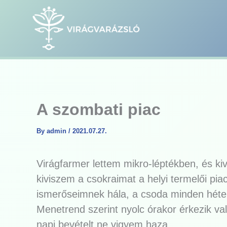
Skip
to
content
A szombati piac
By
admin
/
2021.07.27.
Virágfarmer lettem mikro-léptékben, és ki
kiviszem a csokraimat a helyi termelői pi
ismerőseimnek hála, a csoda minden héten 
Menetrend szerint nyolc órakor érkezik va
napi bevételt ne vigyem haza.