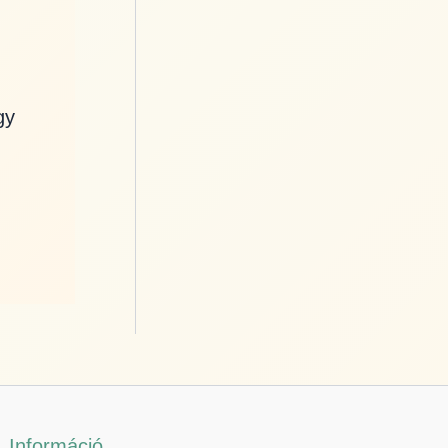
gy
Információ