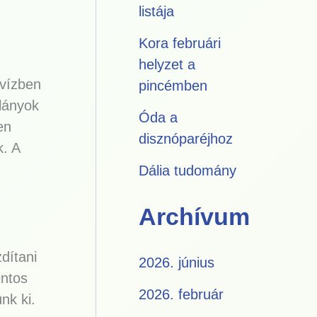
listája
Kora februári
helyzet a
 vízben
pincémben
 lányok
Óda a
en
disznóparéjhoz
k. A
Dália tudomány
Archívum
dítani
2026. június
intos
2026. február
nk ki.