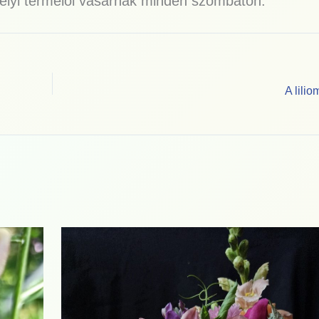
helyi termelői vásárnak minden szombaton.
A lili