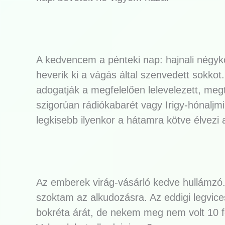
A kedvencem a pénteki nap: hajnali négykor
heverik ki a vágás által szenvedett sokkot
adogatják a megfelelően lelevelezett, megt
szigorúan rádiókabarét vagy Irigy-hónaljmi
legkisebb ilyenkor a hátamra kötve élvezi
Az emberek virág-vásárló kedve hullámzó. 
szoktam az alkudozásra. Az eddigi legvice
bokréta árát, de nekem meg nem volt 10 f