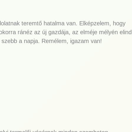
olatnak teremtő hatalma van. Elképzelem, hogy
okorra ránéz az új gazdája, az elméje mélyén elind
is szebb a napja. Remélem, igazam van!