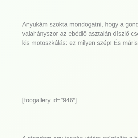
Anyukám szokta mondogatni, hogy a gond
valahányszor az ebédlő asztalán díszlő cs
kis motoszkálás: ez milyen szép! És már
[foogallery id=”946″]