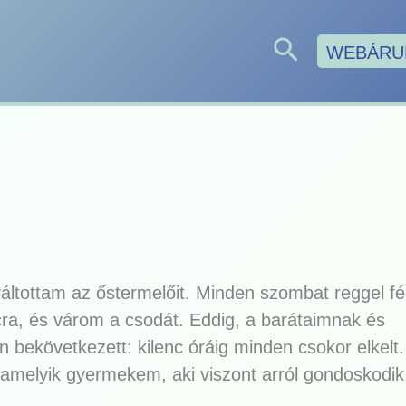
Search
WEBÁRU
váltottam az őstermelőit. Minden szombat reggel fé
acra, és várom a csodát. Eddig, a barátaimnak és
bekövetkezett: kilenc óráig minden csokor elkelt.
lamelyik gyermekem, aki viszont arról gondoskodik