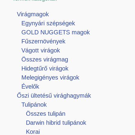
Virágmagok
Egynyári szépségek
GOLD NUGGETS magok
Fűszernövények
Vágott virágok
Összes virágmag
Hidegtűrő virágok
Melegigényes virágok
Évelők
Őszi ültetésű virághagymák
Tulipánok
Összes tulipán
Darwin hibrid tulipánok
Korai