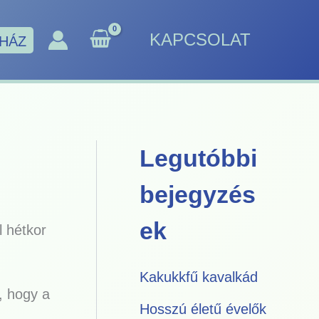
KAPCSOLAT
HÁZ
Legutóbbi
bejegyzés
ek
l hétkor
Kakukkfű kavalkád
, hogy a
Hosszú életű évelők