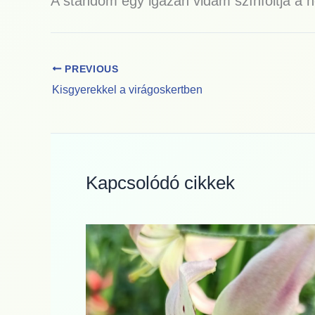
A standom egy igazán vidám színfoltja a 
PREVIOUS
Kisgyerekkel a virágoskertben
Kapcsolódó cikkek