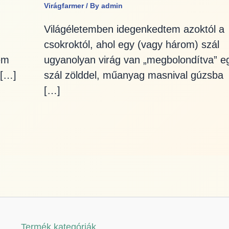
Virágfarmer
/ By
admin
Világéletemben idegenkedtem azoktól a
csokroktól, ahol egy (vagy három) szál
em
ugyanolyan virág van „megbolondítva” e
 […]
szál zölddel, műanyag masnival gúzsba
[…]
Termék kategóriák