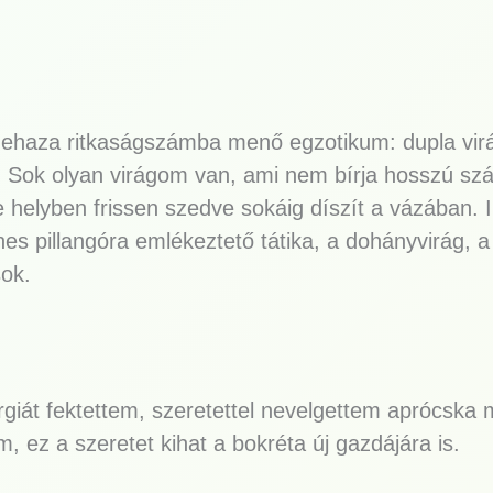
 idehaza ritkaságszámba menő egzotikum: dupla vir
a. Sok olyan virágom van, ami nem bírja hosszú szál
e helyben frissen szedve sokáig díszít a vázában. 
es pillangóra emlékeztető tátika, a dohányvirág, a
sok.
giát fektettem, szeretettel nevelgettem aprócska
 ez a szeretet kihat a bokréta új gazdájára is.