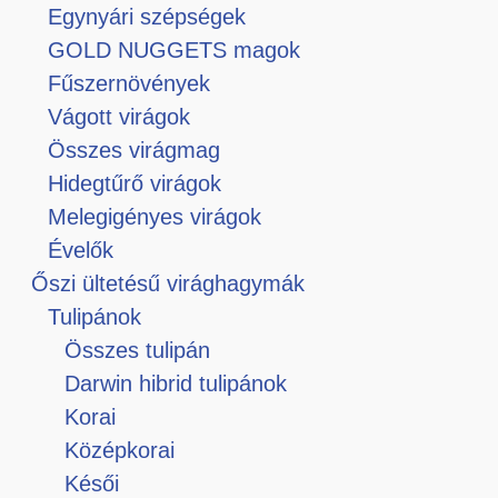
Egynyári szépségek
GOLD NUGGETS magok
Fűszernövények
Vágott virágok
Összes virágmag
Hidegtűrő virágok
Melegigényes virágok
Évelők
Őszi ültetésű virághagymák
Tulipánok
Összes tulipán
Darwin hibrid tulipánok
Korai
Középkorai
Késői