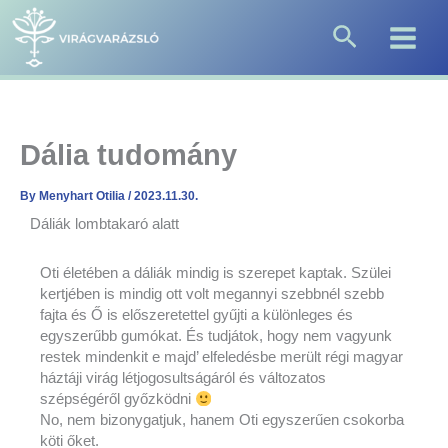
Skip
Search
to
content
Dália tudomány
By
Menyhart Otilia
/
2023.11.30.
Dáliák lombtakaró alatt
Oti életében a dáliák mindig is szerepet kaptak. Szülei
kertjében is mindig ott volt megannyi szebbnél szebb
fajta és Ő is előszeretettel gyűjti a különleges és
egyszerűbb gumókat. És tudjátok, hogy nem vagyunk
restek mindenkit e majd’ elfeledésbe merült régi magyar
háztáji virág létjogosultságáról és változatos
szépségéről győzködni
No, nem bizonygatjuk, hanem Oti egyszerűen csokorba
köti őket.