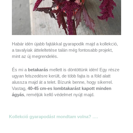
Habár idén újabb fajtákkal gyarapodik majd a kollekció,
a tavalyiak átteleltetése talán még fontosabb projekt,
mint az új megrendelés.
És mi a
betakarás
mellett is döntöttünk idén! Egy része
ugyan felszedésre került, de több fajta is a föld alatt
alussza majd át a telet. Bízunk benne, hogy sikerrel.
Vastag,
40-45 cm-es lombtakarást kapott minden
ágyás
, reméljük kellő védelmet nyújt majd.
Kollekció gyarapodást mondtam volna? ….