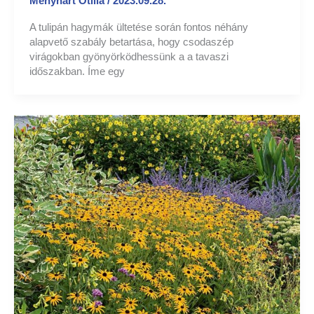
Menyhart Otilia
/
2023.09.28.
A tulipán hagymák ültetése során fontos néhány
alapvető szabály betartása, hogy csodaszép
virágokban gyönyörködhessünk a a tavaszi
időszakban. Íme egy