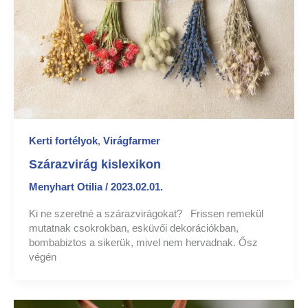
Kerti fortélyok
,
Virágfarmer
Szárazvirág kislexikon
Menyhart Otilia
/
2023.02.01.
Ki ne szeretné a szárazvirágokat? Frissen remekül
mutatnak csokrokban, esküvői dekorációkban,
bombabiztos a sikerük, mivel nem hervadnak. Ősz
végén