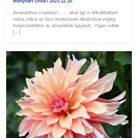
Menyhart Otilia
/
2023.12.18.
Amaranthus cruentus!… … akár így is felkiálthattam
volna, mikor az őszi rendezések alkalmával végleg
megszüntettem az amarántok ágyását. Vígan voltak
[…]