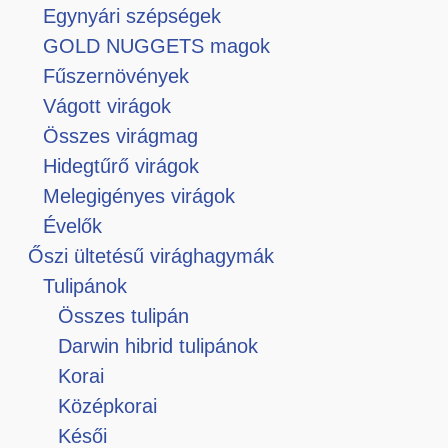
Egynyári szépségek
GOLD NUGGETS magok
Fűszernövények
Vágott virágok
Összes virágmag
Hidegtűrő virágok
Melegigényes virágok
Évelők
Őszi ültetésű virághagymák
Tulipánok
Összes tulipán
Darwin hibrid tulipánok
Korai
Középkorai
Késői