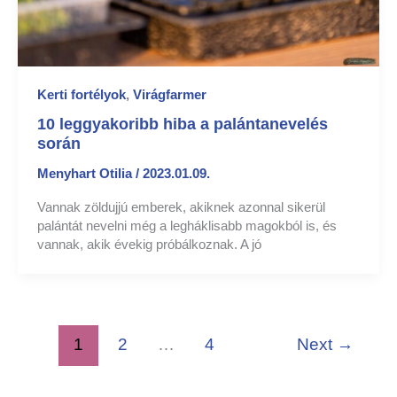
Kerti fortélyok
,
Virágfarmer
10 leggyakoribb hiba a palántanevelés
során
Menyhart Otilia
/
2023.01.09.
Vannak zöldujjú emberek, akiknek azonnal sikerül
palántát nevelni még a legháklisabb magokból is, és
vannak, akik évekig próbálkoznak. A jó
1
2
…
4
Next
→