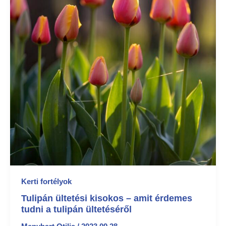
Kerti fortélyok
Tulipán ültetési kisokos – amit érdemes
tudni a tulipán ültetéséről