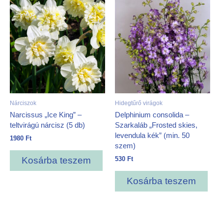
Nárciszok
Hidegtűrő virágok
Narcissus „Ice King” –
Delphinium consolida –
teltvirágú nárcisz (5 db)
Szarkaláb „Frosted skies,
levendula kék” (min. 50
1980
Ft
szem)
530
Ft
Kosárba teszem
Kosárba teszem