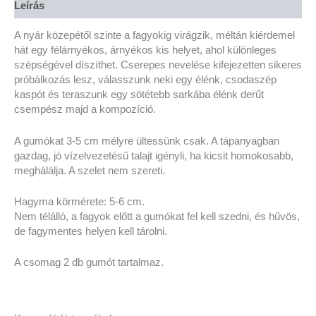
Leírás
A nyár közepétől szinte a fagyokig virágzik, méltán kiérdemel
hát egy félárnyékos, árnyékos kis helyet, ahol különleges
szépségével díszíthet. Cserepes nevelése kifejezetten sikeres
próbálkozás lesz, válasszunk neki egy élénk, csodaszép
kaspót és teraszunk egy sötétebb sarkába élénk derűt
csempész majd a kompozíció.
A gumókat 3-5 cm mélyre ültessünk csak. A tápanyagban
gazdag, jó vízelvezetésű talajt igényli, ha kicsit homokosabb,
meghálálja. A szelet nem szereti.
Hagyma körmérete: 5-6 cm.
Nem télálló, a fagyok előtt a gumókat fel kell szedni, és hűvös,
de fagymentes helyen kell tárolni.
A csomag 2 db gumót tartalmaz.