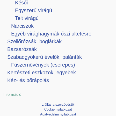
Késői
Egyszerű virágú
Telt virágú
Nárciszok
Egyéb virághagymák őszi ültetésre
Szellőrózsák, boglárkák
Bazsarózsák
Szabadgyökerű évelők, palánták
Fűszernövények (cserepes)
Kertészeti eszközök, egyebek
Kéz- és bőrápolás
Információ
Elállás a szerződéstől
Cookie nyilatkozat
Adatvédelmi nyilatkozat