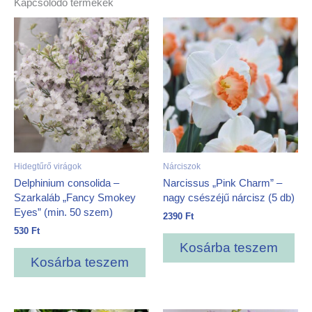
Kapcsolódó termékek
Hidegtűrő virágok
Nárciszok
Delphinium consolida –
Narcissus „Pink Charm” –
Szarkaláb „Fancy Smokey
nagy csészéjű nárcisz (5 db)
Eyes” (min. 50 szem)
2390
Ft
530
Ft
Kosárba teszem
Kosárba teszem