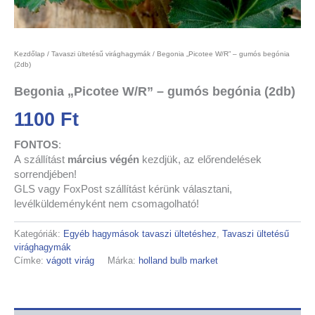
Kezdőlap
/
Tavaszi ültetésű virághagymák
/ Begonia „Picotee W/R” – gumós begónia
(2db)
Begonia „Picotee W/R” – gumós begónia (2db)
1100
Ft
FONTOS
:
A
szállítást
március végén
kezdjük,
az előrendelések
sorrendjében!
GLS vagy FoxPost szállítást kérünk választani,
levélküldeményként nem csomagolható!
Kategóriák:
Egyéb hagymások tavaszi ültetéshez
,
Tavaszi ültetésű
virághagymák
Címke:
vágott virág
Márka:
holland bulb market