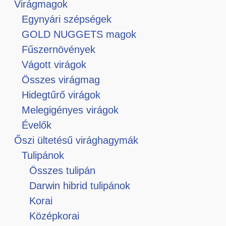
Virágmagok
Egynyári szépségek
GOLD NUGGETS magok
Fűszernövények
Vágott virágok
Összes virágmag
Hidegtűrő virágok
Melegigényes virágok
Évelők
Őszi ültetésű virághagymák
Tulipánok
Összes tulipán
Darwin hibrid tulipánok
Korai
Középkorai