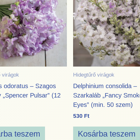
 virágok
Hidegtűrő virágok
s odoratus – Szagos
Delphinium consolida –
 „Spencer Pulsar” (12
Szarkaláb „Fancy Smok
Eyes” (min. 50 szem)
530
Ft
rba teszem
Kosárba teszem