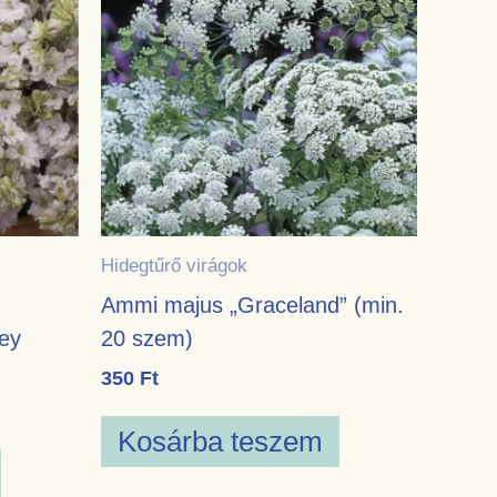
Hidegtűrő virágok
Ammi majus „Graceland” (min.
ey
20 szem)
350
Ft
Kosárba teszem