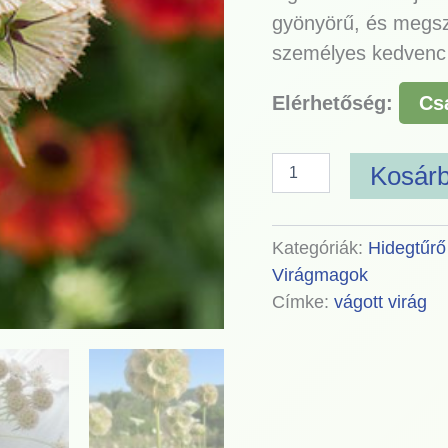
gyönyörű, és megszá
személyes kedven
Elérhetőség:
Cs
Kosár
Kategóriák:
Hidegtűrő
Virágmagok
Címke:
vágott virág