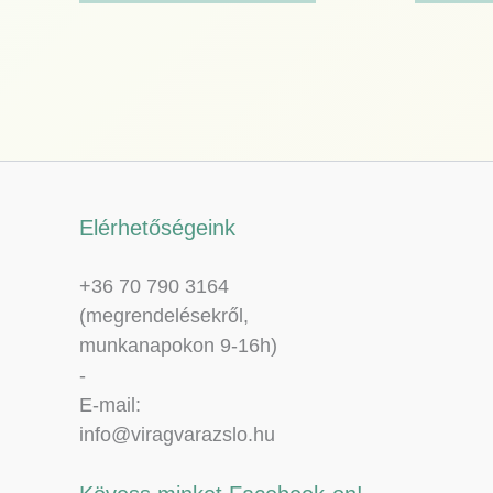
Elérhetőségeink
+36 70 790 3164
(megrendelésekről,
munkanapokon 9-16h)
-
E-mail:
info@viragvarazslo.hu