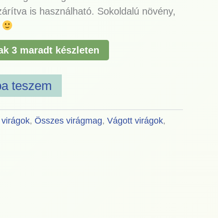
rítva is használható. Sokoldalú növény,
c
ak 3 maradt készleten
ba teszem
 virágok
,
Összes virágmag
,
Vágott virágok
,