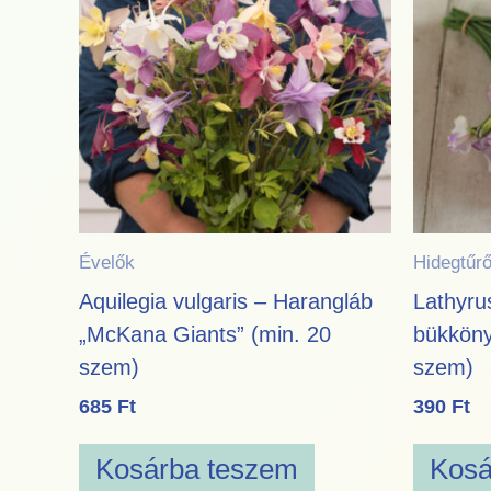
Évelők
Hidegtűrő
Aquilegia vulgaris – Harangláb
Lathyru
„McKana Giants” (min. 20
bükköny
szem)
szem)
685
Ft
390
Ft
Kosárba teszem
Kosá