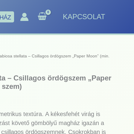
KAPCSOLAT
HÁZ
abiosa stellata – Csillagos ördögszem „Paper Moon” (min.
ata – Csillagos ördögszem „Paper
 szem)
metrikus textúra. A kékesfehét virág is
gzást követő gömbölyű magház igazán a
a csillagos ördögszemnek. Csokrokban is