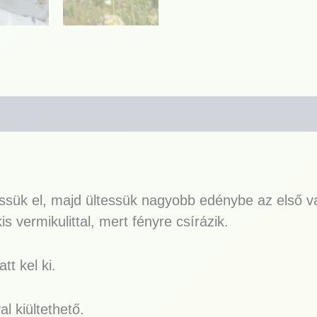
 vessük el, majd ültessük nagyobb edénybe az első 
 vermikulittal, mert fényre csírázik.
t kel ki.
l kiültethető.