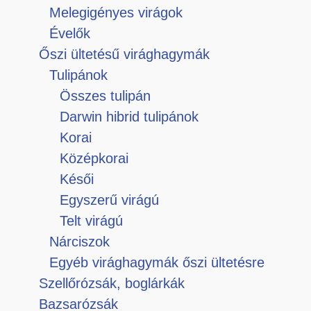
Melegigényes virágok
Évelők
Őszi ültetésű virághagymák
Tulipánok
Összes tulipán
Darwin hibrid tulipánok
Korai
Középkorai
Késői
Egyszerű virágú
Telt virágú
Nárciszok
Egyéb virághagymák őszi ültetésre
Szellőrózsák, boglárkák
Bazsarózsák