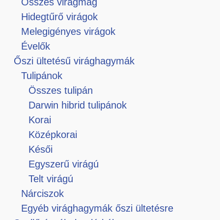
Összes virágmag
Hidegtűrő virágok
Melegigényes virágok
Évelők
Őszi ültetésű virághagymák
Tulipánok
Összes tulipán
Darwin hibrid tulipánok
Korai
Középkorai
Késői
Egyszerű virágú
Telt virágú
Nárciszok
Egyéb virághagymák őszi ültetésre