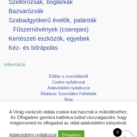
Szellőrózsák, boglárkák
Bazsarózsák
Szabadgyökerű évelők, palánták
Fűszernövények (cserepes)
Kertészeti eszközök, egyebek
Kéz- és bőrápolás
Információ
Elállás a szerződéstől
Cookie nyilatkozat
Adatvédelmi nyilatkozat
Általános Szerződési Feltételek
Blog
Kedvencek
A Virág varázsló oldala cookie-kat használ a működéséhez.
Az Elfogadom gombra kattintva tudod visszaigazolni, hogy
megismerted és elfogadod az oldal adatvédelmi irányelveit.
0
Adatvédelmi nyilatkozat
Elfogadom