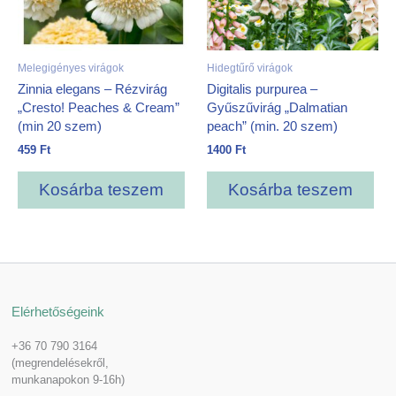
Melegigényes virágok
Hidegtűrő virágok
Zinnia elegans – Rézvirág
Digitalis purpurea –
„Cresto! Peaches & Cream”
Gyűszűvirág „Dalmatian
(min 20 szem)
peach” (min. 20 szem)
459
Ft
1400
Ft
Kosárba teszem
Kosárba teszem
Elérhetőségeink
+36 70 790 3164
(megrendelésekről,
munkanapokon 9-16h)