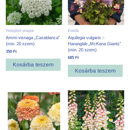
Hidegtűrő virágok
Évelők
Ammi visnaga „Casablanca”
Aquilegia vulgaris –
(min. 20 szem)
Harangláb „McKana Giants”
(min. 20 szem)
350
Ft
685
Ft
Kosárba teszem
Kosárba teszem