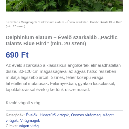
Kezdőlap
/
Virágmagok
/ Delphinium elatum – Évelő szarkaláb „Pacific Giants Blue Bird”
(min. 20 szem)
Delphinium elatum – Évelő szarkaláb „Pacific
Giants Blue Bird” (min. 20 szem)
690
Ft
Az évelő szarkaláb a klasszikus angolkertek elmaradhatatlan
dísze. 80-120 cm magasságával az ágyás hátsó részében
mutatja legszebb arcát. Színes, fehér közepű virágai
hihetetlenül mutatósak. Félárnyékban, gyakori locsolással,
tápoldatozással évekig kertünk dísze marad.
Kiváló vágott virág.
Kategóriák:
Évelők
,
Hidegtűrő virágok
,
Összes virágmag
,
Vágott
virágok
,
Virágmagok
Címke:
vágott virág