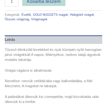
Kosárba teszem
Kategóriák:
Évelők
,
GOLD NUGGETS magok
,
Hidegtűrő virágok
,
Összes virágmag
,
Virágmagok
Leírás
Tűzeső élénkzöld levelekkel és nyár közepén nyíló harsogóan
piros virágokkal! A napos, félárnyékos, nedves talajú ágyások
mutatós takarója.
Virágai vágásra is alkalmasak.
Nevelése: vessük vetőtálcába vagy balkonládába, a föld
felszínére. A magokat ne takarjuk.
A palántákat ültessük kis cserepekbe, majd kiszoktatás után
ültessük ki a kertbe.