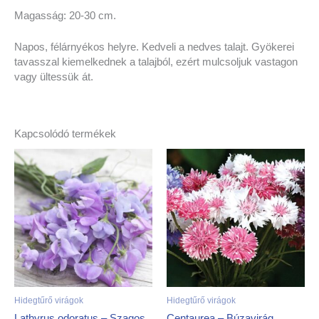
Magasság: 20-30 cm.
Napos, félárnyékos helyre. Kedveli a nedves talajt. Gyökerei
tavasszal kiemelkednek a talajból, ezért mulcsoljuk vastagon
vagy ültessük át.
Kapcsolódó termékek
Hidegtűrő virágok
Hidegtűrő virágok
Lathyrus odoratus – Szagos
Centaurea – Búzavirág