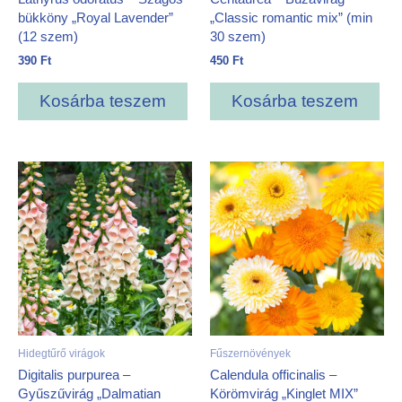
bükköny „Royal Lavender”
„Classic romantic mix” (min
(12 szem)
30 szem)
390
Ft
450
Ft
Kosárba teszem
Kosárba teszem
Hidegtűrő virágok
Fűszernövények
Digitalis purpurea –
Calendula officinalis –
Gyűszűvirág „Dalmatian
Körömvirág „Kinglet MIX”