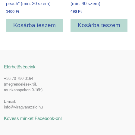
peach” (min. 20 szem)
(min. 40 szem)
1400
Ft
490
Ft
Kosárba teszem
Kosárba teszem
Elérhetőségeink
+36 70 790 3164
(megrendelésekről,
munkanapokon 9-16h)
-
E-mail:
info@viragvarazslo.hu
Kövess minket Facebook-on!