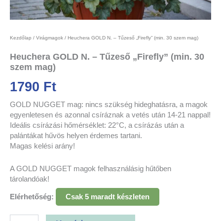
Kezdőlap
/
Virágmagok
/ Heuchera GOLD N. – Tűzeső „Firefly” (min. 30 szem mag)
Heuchera GOLD N. – Tűzeső „Firefly” (min. 30
szem mag)
1790
Ft
GOLD NUGGET mag: nincs szükség hideghatásra, a magok
egyenletesen és azonnal csíráznak a vetés után 14-21 nappal!
Ideális csírázási hőmérséklet: 22°C, a csírázás után a
palántákat hűvös helyen érdemes tartani.
Magas kelési arány!
A GOLD NUGGET magok felhasználásig hűtőben
tárolandóak!
Elérhetőség:
Csak 5 maradt készleten