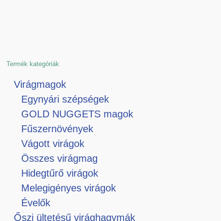
Termék kategóriák
Virágmagok
Egynyári szépségek
GOLD NUGGETS magok
Fűszernövények
Vágott virágok
Összes virágmag
Hidegtűrő virágok
Melegigényes virágok
Évelők
Őszi ültetésű virághagymák