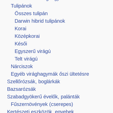
Tulipánok
Összes tulipán
Darwin hibrid tulipánok
Korai
Középkorai
Késői
Egyszerű virágú
Telt virágú
Nárciszok
Egyéb virághagymák őszi ültetésre
Szellőrózsák, boglárkák
Bazsarózsák
Szabadgyökerű évelők, palánták
Fűszernövények (cserepes)
Kertészeti eszközök, egyebek