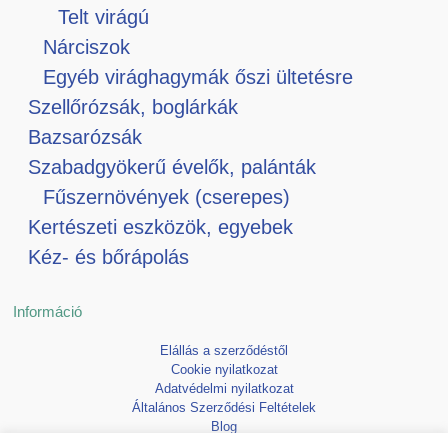
Telt virágú
Nárciszok
Egyéb virághagymák őszi ültetésre
Szellőrózsák, boglárkák
Bazsarózsák
Szabadgyökerű évelők, palánták
Fűszernövények (cserepes)
Kertészeti eszközök, egyebek
Kéz- és bőrápolás
Információ
Elállás a szerződéstől
Cookie nyilatkozat
Adatvédelmi nyilatkozat
Általános Szerződési Feltételek
Blog
Kedvencek