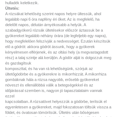
hulladék keletkezik.
Ültetés:
A rózsákat lehetőség szerint napos helyre ültessük, ahol
legalább napi 6 óra napfény éri őket. Az is megfelelő, ha
delelőtt napos, délután árnyékosabb a helyük. A
szabadgyökerű rózsák ültetésekor először áztassuk be a
gyökereket legalább néhány órára (de legfeljebb egy napra),
hogy megfelelően felszívják a nedvességet. Ezután készítsük
elő a gödröt: akkora gödröt ássunk, hogy a gyökerek
kényelmesen elférjenek, és az oltási hely (a megvastagodott
rész) a talaj szintje alá kerüljön. A gödör alját is dolgozzuk meg
és gazdagítsuk
komposzttal, és ha van rá lehetőségünk, szórjuk az
ültetőgödörbe és a gyökerekre is mikorrhizzát. A mikorrhiza
gombáknak hála a rózsa nagyobb, erősebb gyökereket
növeszt és ellenállóbbá válik a betegségekkel és az
időjárással szemben is, nagyon jó tapasztalataim vannak
ezzel
kapcsolatban. A rózsatövet helyezzük a gödörbe, terítsük el
egyenletesen a gyökereket, majd fokozatosan töltsük vissza a
földet, és óvatosan tömörítsük. Ültetés után bőségesen