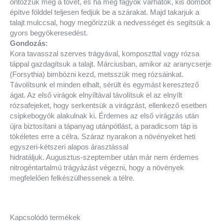
öntözzük meg a tövet, és ha még fagyok várhatók, kis dombot
építve földdel teljesen fedjük be a szárakat. Majd takarjuk a
talajt mulccsal, hogy megőrizzük a nedvességet és segítsük a
gyors begyökeresedést.
Gondozás:
Kora tavasszal szerves trágyával, komposzttal vagy rózsa
táppal gazdagítsuk a talajt. Márciusban, amikor az aranycserje
(Forsythia) bimbózni kezd, metsszük meg rózsáinkat.
Távolítsunk el minden elhalt, sérült és egymást keresztező
ágat. Az első virágok elnyíltával távolítsuk el az elnyílt
rózsafejeket, hogy serkentsük a virágzást, ellenkező esetben
csipkebogyók alakulnak ki. Érdemes az első virágzás után
újra biztosítani a tápanyag utánpótlást, a paradicsom táp is
tökéletes erre a célra. Száraz nyarakon a növényeket heti
egyszeri-kétszeri alapos árasztással
hidratáljuk. Augusztus-szeptember után már nem érdemes
nitrogéntartalmú trágyázást végezni, hogy a növények
megfelelően felkészülhessenek a télre.
Kapcsolódó termékek