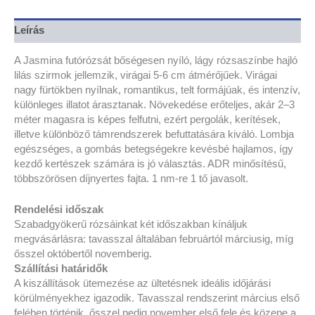
Leírás
A Jasmina futórózsát bőségesen nyíló, lágy rózsaszínbe hajló
lilás szirmok jellemzik, virágai 5-6 cm átmérőjűek. Virágai
nagy fürtökben nyílnak, romantikus, telt formájúak, és intenzív,
különleges illatot árasztanak. Növekedése erőteljes, akár 2–3
méter magasra is képes felfutni, ezért pergolák, kerítések,
illetve különböző támrendszerek befuttatására kiváló. Lombja
egészséges, a gombás betegségekre kevésbé hajlamos, így
kezdő kertészek számára is jó választás. ADR minősítésű,
többszörösen díjnyertes fajta. 1 nm-re 1 tő javasolt.
Rendelési időszak
Szabadgyökerű rózsáinkat két időszakban kínáljuk
megvásárlásra: tavasszal általában februártól márciusig, míg
ősszel októbertől novemberig.
Szállítási határidők
A kiszállítások ütemezése az ültetésnek ideális időjárási
körülményekhez igazodik. Tavasszal rendszerint március első
felében történik, ősszel pedig november első fele és közepe a