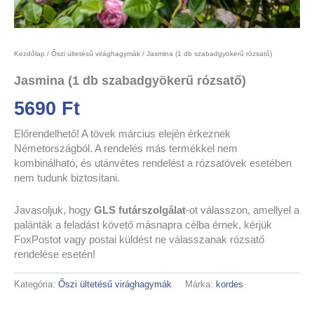
Kezdőlap
/
Őszi ültetésű virághagymák
/ Jasmina (1 db szabadgyökerű rózsatő)
Jasmina (1 db szabadgyökerű rózsatő)
5690
Ft
Előrendelhető! A tövek március elején érkeznek
Németországból. A rendelés más termékkel nem
kombinálható, és utánvétes rendelést a rózsatövek esetében
nem tudunk biztosítani.
Javasoljuk, hogy
GLS futárszolgálat
-ot válasszon, amellyel a
palánták a feladást követő másnapra célba érnek, kérjük
FoxPostot vagy postai küldést ne válasszanak rózsatő
rendelése esetén!
Kategória:
Őszi ültetésű virághagymák
Márka:
kordes