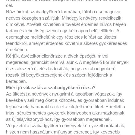
cél.
Rózsáinkat szabadgyökerű formában, fóliába csomagolva,
nedves közegben szállítjuk. Mindegyik növény rendelkezik
címkével. Átvételt követően a töveket érdemes hűvös helyen
tartani és lehetőség szerint egy-két napon belül elültetni. A
csomaghoz mellékeltünk egy részletes leírást az ültetési
teendőkről, amelyet érdemes követni a sikeres gyökeresedés
érdekében.
Kérjük, átvételkor ellenőrizze a tövek épségét, mivel
megeredési garanciát nem vállalunk. A megfelelő körülmények
és szakszerű ültetés biztosítják, hogy a szabadgyökerű
rózsák jól begyökeresedjenek és szépen fejlődjenek a
kertedben.
Miért jó választás a szabadgyökerű rózsa?
Az ültetést a növények nyugalmi állapotában végezzük, így
kevésbé viseli meg őket a költözés, és gyorsabban indulnak
fejlődésnek, hamarabb érik el a kifejlett méretüket. Emellett a
friss, sérülésmentes gyökerek könnyebben alkalmazkodnak
az új talajviszonyokhoz, így gyorsabban megerednek.
Végezetül a szabadgyökerű növények környezetbarátabbak,
hiszen nem használunk műanyag cserepet, így kevesebb