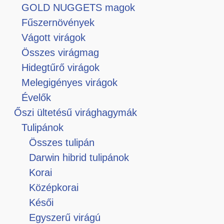
GOLD NUGGETS magok
Fűszernövények
Vágott virágok
Összes virágmag
Hidegtűrő virágok
Melegigényes virágok
Évelők
Őszi ültetésű virághagymák
Tulipánok
Összes tulipán
Darwin hibrid tulipánok
Korai
Középkorai
Késői
Egyszerű virágú