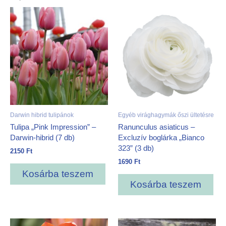
Darwin hibrid tulipánok
Egyéb virághagymák őszi ültetésre
Tulipa „Pink Impression” –
Ranunculus asiaticus –
Darwin-hibrid (7 db)
Excluzív boglárka „Bianco
323” (3 db)
2150
Ft
1690
Ft
Kosárba teszem
Kosárba teszem