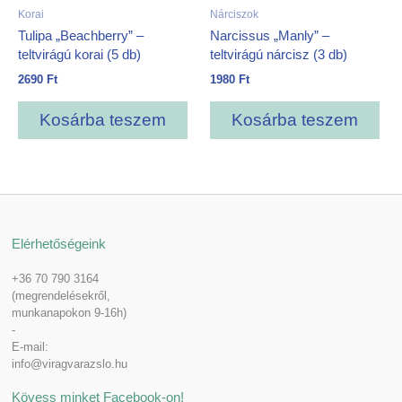
Korai
Nárciszok
Tulipa „Beachberry” –
Narcissus „Manly” –
teltvirágú korai (5 db)
teltvirágú nárcisz (3 db)
2690
Ft
1980
Ft
Kosárba teszem
Kosárba teszem
Elérhetőségeink
+36 70 790 3164
(megrendelésekről,
munkanapokon 9-16h)
-
E-mail:
info@viragvarazslo.hu
Kövess minket Facebook-on!