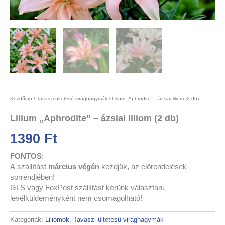
Kezdőlap
/
Tavaszi ültetésű virághagymák
/ Lilium „Aphrodite” – ázsiai liliom (2 db)
Lilium „Aphrodite” – ázsiai liliom (2 db)
1390
Ft
FONTOS
:
A
szállítást
március végén
kezdjük,
az előrendelések
sorrendjében!
GLS vagy FoxPost szállítást kérünk választani,
levélküldeményként nem csomagolható!
Kategóriák:
Liliomok
,
Tavaszi ültetésű virághagymák