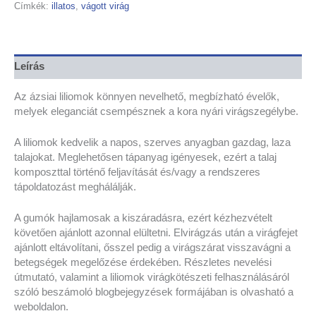
Címkék:
illatos
,
vágott virág
Leírás
Az ázsiai liliomok könnyen nevelhető, megbízható évelők,
melyek eleganciát csempésznek a kora nyári virágszegélybe.
A liliomok kedvelik a napos, szerves anyagban gazdag, laza
talajokat. Meglehetősen tápanyag igényesek, ezért a talaj
komposzttal történő feljavítását és/vagy a rendszeres
tápoldatozást meghálálják.
A gumók hajlamosak a kiszáradásra, ezért kézhezvételt
követően ajánlott azonnal elültetni. Elvirágzás után a virágfejet
ajánlott eltávolítani, ősszel pedig a virágszárat visszavágni a
betegségek megelőzése érdekében. Részletes nevelési
útmutató, valamint a liliomok virágkötészeti felhasználásáról
szóló beszámoló blogbejegyzések formájában is olvasható a
weboldalon.