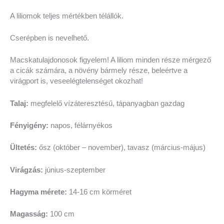
A liliomok teljes mértékben télállók.
Cserépben is nevelhető.
Macskatulajdonosok figyelem! A liliom minden része mérgező
a cicák számára, a növény bármely része, beleértve a
virágport is, veseelégtelenséget okozhat!
Talaj:
megfelelő vízáteresztésű, tápanyagban gazdag
Fényigény:
napos, félárnyékos
Ültetés:
ősz (október – november), tavasz (március-május)
Virágzás:
június-szeptember
Hagyma mérete:
14-16 cm körméret
Magasság:
100 cm