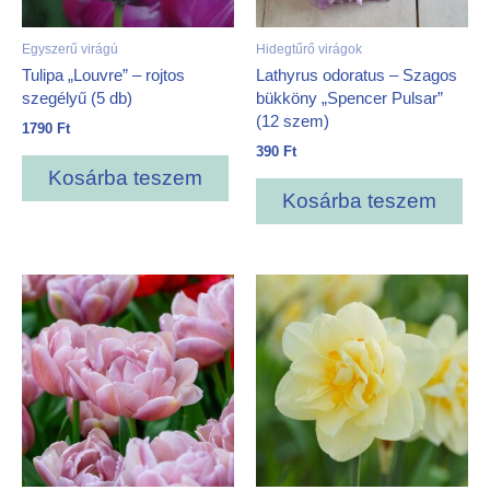
Egyszerű virágú
Hidegtűrő virágok
Tulipa „Louvre” – rojtos
Lathyrus odoratus – Szagos
szegélyű (5 db)
bükköny „Spencer Pulsar”
(12 szem)
1790
Ft
390
Ft
Kosárba teszem
Kosárba teszem