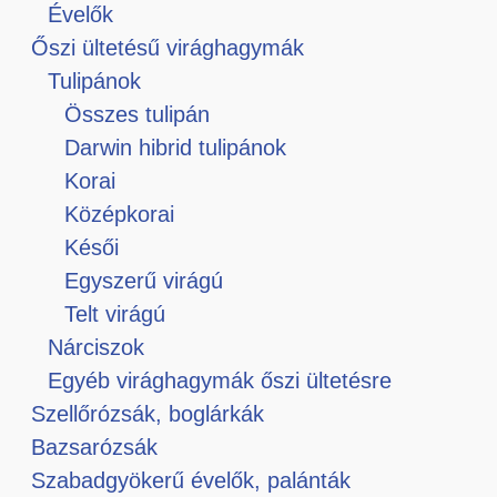
Évelők
Őszi ültetésű virághagymák
Tulipánok
Összes tulipán
Darwin hibrid tulipánok
Korai
Középkorai
Késői
Egyszerű virágú
Telt virágú
Nárciszok
Egyéb virághagymák őszi ültetésre
Szellőrózsák, boglárkák
Bazsarózsák
Szabadgyökerű évelők, palánták