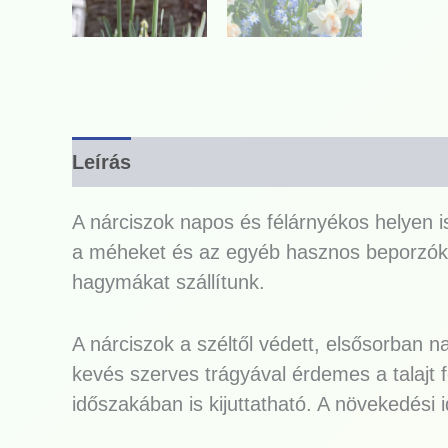
Leírás
A nárciszok napos és félárnyékos helyen i
a méheket és az egyéb hasznos beporzóka
hagymákat szállítunk.
A nárciszok a széltől védett, elsősorban n
kevés szerves trágyával érdemes a talajt 
időszakában is kijuttatható. A növekedési 