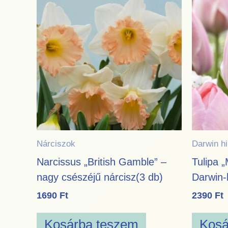
Nárciszok
Darwin hi
Narcissus „British Gamble” –
Tulipa „
nagy csészéjű nárcisz(3 db)
Darwin-h
1690
Ft
2390
Ft
Kosárba teszem
Kosá