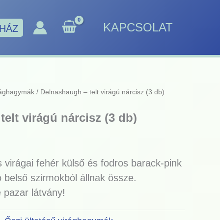
KAPCSOLAT
HÁZ
irághagymák
/ Delnashaugh – telt virágú nárcisz (3 db)
elt virágú nárcisz (3 db)
 virágai fehér külső és fodros barack-pink
belső szirmokból állnak össze.
 pazar látvány!