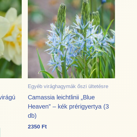
Egyéb virághagymák őszi ültetésre
virágú
Camassia leichtlinii „Blue
Heaven” – kék prérigyertya (3
db)
2350
Ft