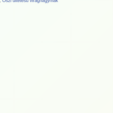
,
Őszi ültetésű virághagymák