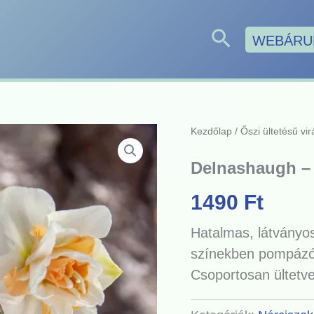
Search
WEBÁRU
Kezdőlap
/
Őszi ültetésű v
Delnashaugh – t
1490
Ft
Hatalmas, látványos
színekben pompázó 
Csoportosan ültetve