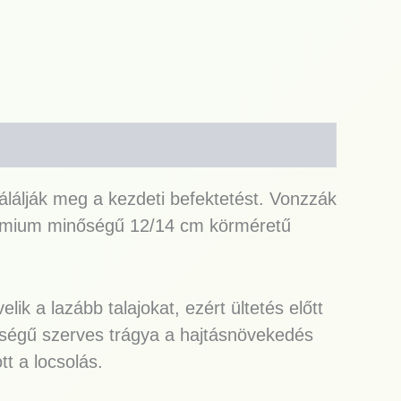
álálják meg a kezdeti befektetést. Vonzzák
Prémium minőségű 12/14 cm körméretű
k a lazább talajokat, ezért ültetés előtt
nyiségű szerves trágya a hajtásnövekedés
t a locsolás.