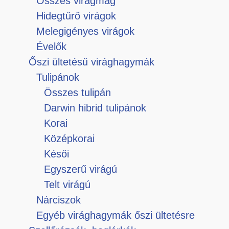
Összes virágmag
Hidegtűrő virágok
Melegigényes virágok
Évelők
Őszi ültetésű virághagymák
Tulipánok
Összes tulipán
Darwin hibrid tulipánok
Korai
Középkorai
Késői
Egyszerű virágú
Telt virágú
Nárciszok
Egyéb virághagymák őszi ültetésre