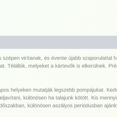
s szépen virítanak, és évente újabb szaporulattal h
t. Télállók, melyeket a kártevők is elkerülnek. 
apos helyeken mutatják legszebb pompájukat. Kedveli
feljavítani, különösen ha talajunk kötött. Kis men
időszakban, különösen aszályos periódusban ajánlot