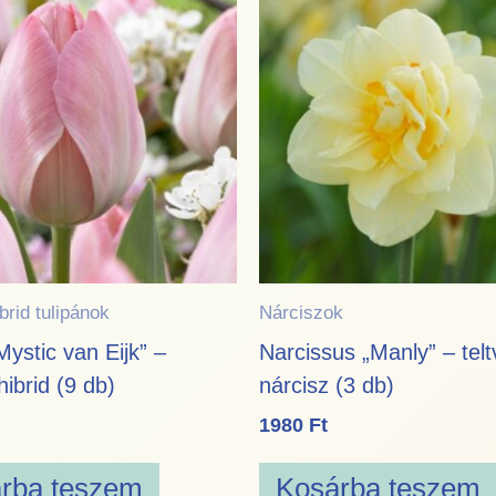
brid tulipánok
Nárciszok
Mystic van Eijk” –
Narcissus „Manly” – telt
ibrid (9 db)
nárcisz (3 db)
1980
Ft
rba teszem
Kosárba teszem