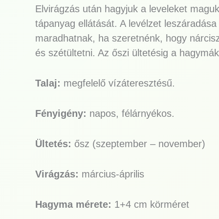
Elvirágzás után hagyjuk a leveleket magukt
tápanyag ellátását. A levélzet leszáradása 
maradhatnak, ha szeretnénk, hogy nárcis
és szétültetni. Az őszi ültetésig a hagymá
Talaj:
megfelelő vízáteresztésű.
Fényigény:
napos, félárnyékos.
Ültetés:
ősz (szeptember – november)
Virágzás:
március-április
Hagyma mérete:
1+4 cm körméret