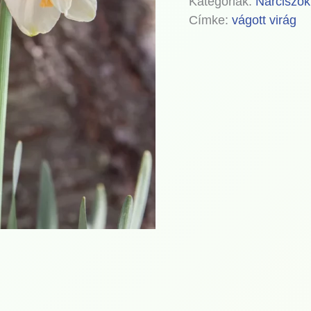
Kategóriák:
Nárciszok
Címke:
vágott virág