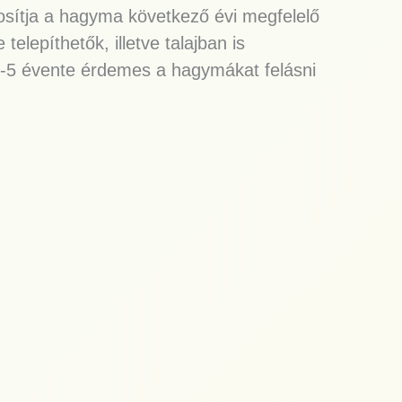
ztosítja a hagyma következő évi megfelelő
elepíthetők, illetve talajban is
4-5 évente érdemes a hagymákat felásni