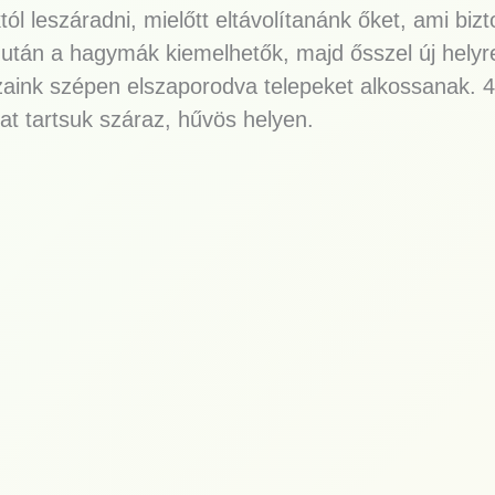
ól leszáradni, mielőtt eltávolítanánk őket, ami bi
után a hagymák kiemelhetők, majd ősszel új helyre t
zaink szépen elszaporodva telepeket alkossanak. 
kat tartsuk száraz, hűvös helyen.