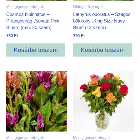
Melegigényes virágok
Hidegtűrő virágok
Cosmos bipinnatus –
Lathyrus odoratus – Szagos
Pillangóvirág „Sonata Pink
bükköny „King Size Navy
Blush” (min. 20 szem)
Blue” (12 szem)
730
Ft
390
Ft
Kosárba teszem
Kosárba teszem
Melegigényes virágok
Melegigényes virágok