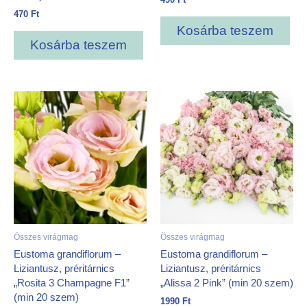
470
Ft
Kosárba teszem
Kosárba teszem
Összes virágmag
Összes virágmag
Eustoma grandiflorum –
Eustoma grandiflorum –
Liziantusz, préritárnics
Liziantusz, préritárnics
„Rosita 3 Champagne F1”
„Alissa 2 Pink” (min 20 szem)
(min 20 szem)
1990
Ft