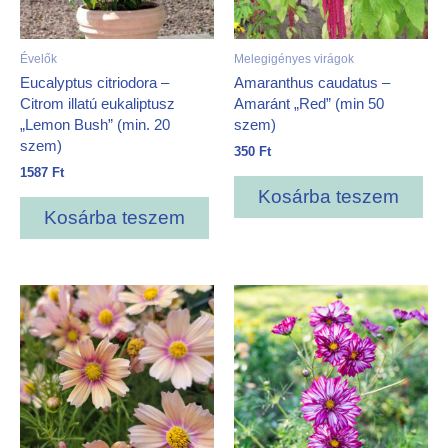
Évelők
Melegigényes virágok
Eucalyptus citriodora –
Amaranthus caudatus –
Citrom illatú eukaliptusz
Amaránt „Red” (min 50
„Lemon Bush” (min. 20
szem)
szem)
350
Ft
1587
Ft
Kosárba teszem
Kosárba teszem