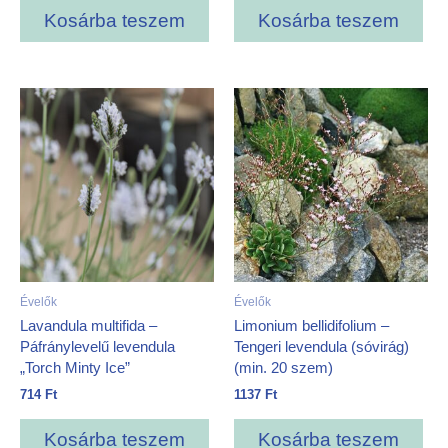
Kosárba teszem
Kosárba teszem
Évelők
Évelők
Lavandula multifida –
Limonium bellidifolium –
Páfránylevelű levendula
Tengeri levendula (sóvirág)
„Torch Minty Ice”
(min. 20 szem)
714
Ft
1137
Ft
Kosárba teszem
Kosárba teszem