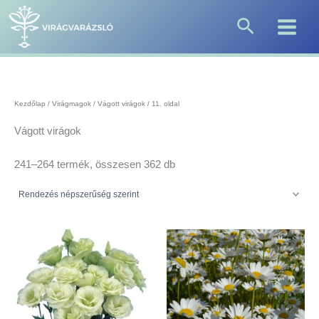
Sorted
Skip
by
Search
to
popularity
content
Kezdőlap
/
Virágmagok
/
Vágott virágok
/ 11. oldal
Vágott virágok
241–264 termék, összesen 362 db