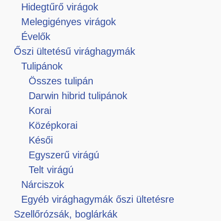
Hidegtűrő virágok
Melegigényes virágok
Évelők
Őszi ültetésű virághagymák
Tulipánok
Összes tulipán
Darwin hibrid tulipánok
Korai
Középkorai
Késői
Egyszerű virágú
Telt virágú
Nárciszok
Egyéb virághagymák őszi ültetésre
Szellőrózsák, boglárkák