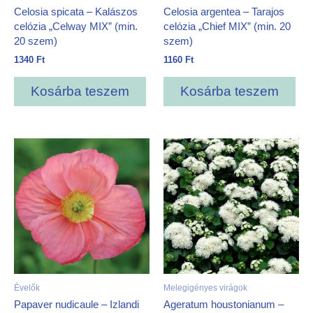
Celosia spicata – Kalászos
Celosia argentea – Tarajos
celózia „Celway MIX” (min.
celózia „Chief MIX” (min. 20
20 szem)
szem)
1340
Ft
1160
Ft
Kosárba teszem
Kosárba teszem
Évelők
Melegigényes virágok
Papaver nudicaule – Izlandi
Ageratum houstonianum –