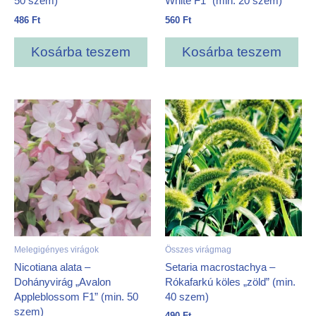
50 szem)
White F1” (min. 20 szem)
486
Ft
560
Ft
Kosárba teszem
Kosárba teszem
Melegigényes virágok
Összes virágmag
Nicotiana alata –
Setaria macrostachya –
Dohányvirág „Avalon
Rókafarkú köles „zöld” (min.
Appleblossom F1” (min. 50
40 szem)
szem)
490
Ft