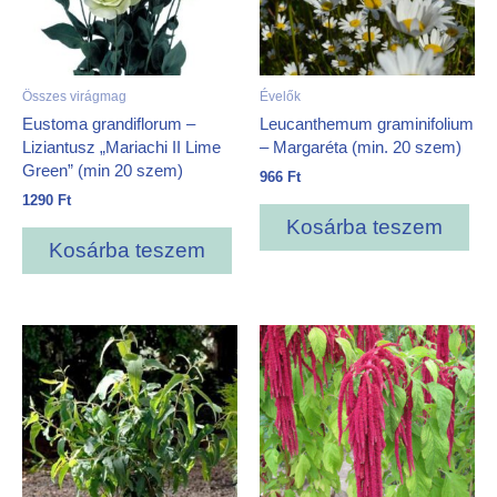
Összes virágmag
Évelők
Eustoma grandiflorum –
Leucanthemum graminifolium
Liziantusz „Mariachi II Lime
– Margaréta (min. 20 szem)
Green” (min 20 szem)
966
Ft
1290
Ft
Kosárba teszem
Kosárba teszem