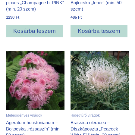
pipacs „Champagne b. PINK”
Bojtocska „fehér” (min. 50
(min. 20 szem)
szem)
1290
Ft
486
Ft
Kosárba teszem
Kosárba teszem
Melegigényes virágok
Hidegtűrő virágok
Ageratum houstonianum –
Brassica oleracea –
Bojtocska „rózsaszín” (min.
Díszkáposzta „Peacock