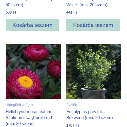
50 szem)
White” (min. 20 szem)
530
Ft
441
Ft
Kosárba teszem
Kosárba teszem
Hidegtűrő virágok
Évelők
Helichrysum bracteatum –
Eucalyptus parvifolia
Szalmarózsa „Purple red”
Boxwood (min. 20 szem)
(min. 30 szem)
1707
Ft