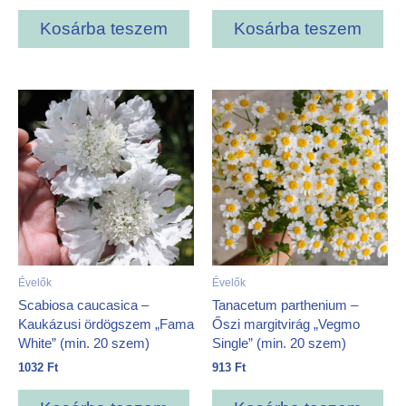
Kosárba teszem
Kosárba teszem
Évelők
Évelők
Scabiosa caucasica –
Tanacetum parthenium –
Kaukázusi ördögszem „Fama
Őszi margitvirág „Vegmo
White” (min. 20 szem)
Single” (min. 20 szem)
1032
Ft
913
Ft