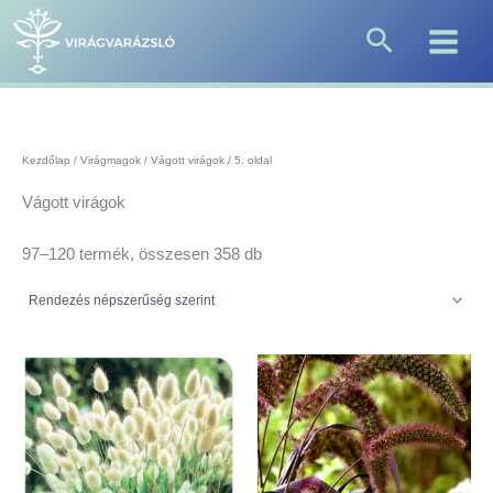
Sorted
Skip
by
Search
to
popularity
content
Kezdőlap
/
Virágmagok
/
Vágott virágok
/ 5. oldal
Vágott virágok
97–120 termék, összesen 358 db