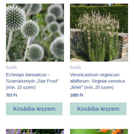
Évelők
Évelők
Echinops bannaticus –
Veronicastrum virginicum
Szamárkenyér „Star Frost”
albiflorum- Virginiai veronica
(min. 10 szem)
„fehér” (min. 20 szem)
703
Ft
1005
Ft
Kosárba teszem
Kosárba teszem