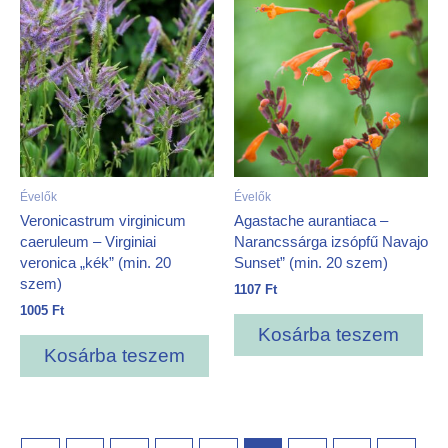
Évelők
Évelők
Veronicastrum virginicum
Agastache aurantiaca –
caeruleum – Virginiai
Narancssárga izsópfű Navajo
veronica „kék” (min. 20
Sunset” (min. 20 szem)
szem)
1107
Ft
1005
Ft
Kosárba teszem
Kosárba teszem