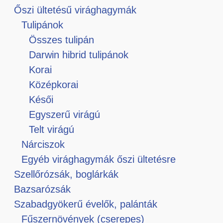
Őszi ültetésű virághagymák
Tulipánok
Összes tulipán
Darwin hibrid tulipánok
Korai
Középkorai
Késői
Egyszerű virágú
Telt virágú
Nárciszok
Egyéb virághagymák őszi ültetésre
Szellőrózsák, boglárkák
Bazsarózsák
Szabadgyökerű évelők, palánták
Fűszernövények (cserepes)