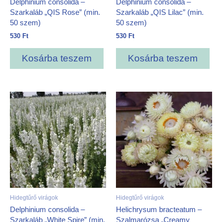
Delphinium consolida –
Delphinium consolida –
Szarkaláb „QIS Rose” (min.
Szarkaláb „QIS Lilac” (min.
50 szem)
50 szem)
530
Ft
530
Ft
Kosárba teszem
Kosárba teszem
Hidegtűrő virágok
Hidegtűrő virágok
Delphinium consolida –
Helichrysum bracteatum –
Szarkaláb „White Spire” (min.
Szalmarózsa „Creamy