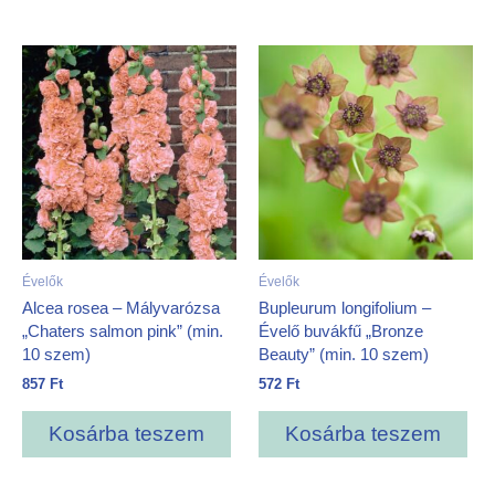
Évelők
Évelők
Alcea rosea – Mályvarózsa
Bupleurum longifolium –
„Chaters salmon pink” (min.
Évelő buvákfű „Bronze
10 szem)
Beauty” (min. 10 szem)
857
Ft
572
Ft
Kosárba teszem
Kosárba teszem