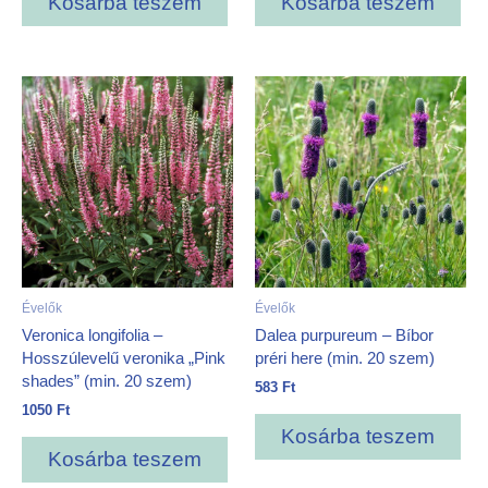
Kosárba teszem
Kosárba teszem
Évelők
Évelők
Veronica longifolia –
Dalea purpureum – Bíbor
Hosszúlevelű veronika „Pink
préri here (min. 20 szem)
shades” (min. 20 szem)
583
Ft
1050
Ft
Kosárba teszem
Kosárba teszem