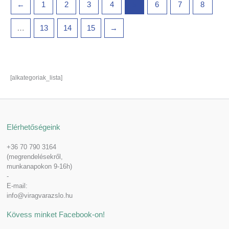
←
1
2
3
4
5
6
7
8
…
13
14
15
→
[alkategoriak_lista]
Elérhetőségeink
+36 70 790 3164
(megrendelésekről,
munkanapokon 9-16h)
-
E-mail:
info@viragvarazslo.hu
Kövess minket Facebook-on!