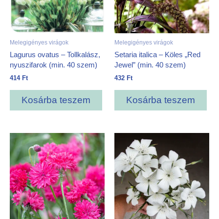
Melegigényes virágok
Melegigényes virágok
Lagurus ovatus – Tollkalász,
Setaria italica – Köles „Red
nyuszifarok (min. 40 szem)
Jewel” (min. 40 szem)
414
Ft
432
Ft
Kosárba teszem
Kosárba teszem