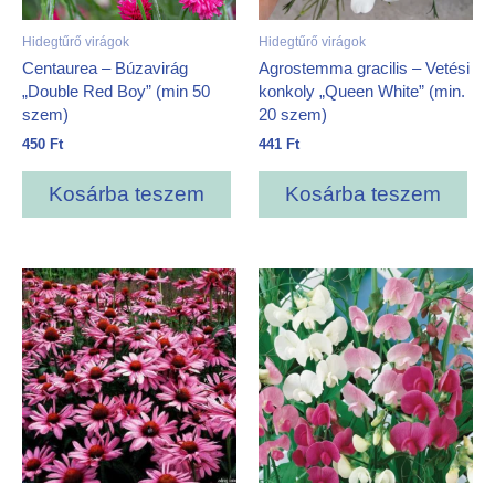
Hidegtűrő virágok
Hidegtűrő virágok
Centaurea – Búzavirág
Agrostemma gracilis – Vetési
„Double Red Boy” (min 50
konkoly „Queen White” (min.
szem)
20 szem)
450
Ft
441
Ft
Kosárba teszem
Kosárba teszem