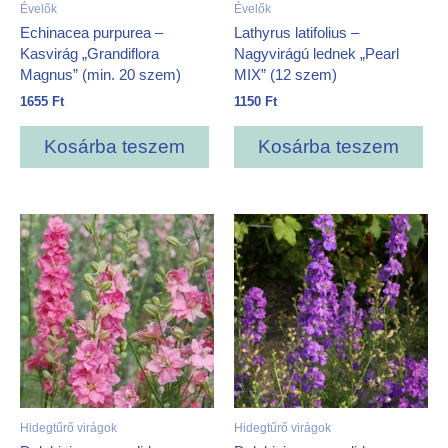
Évelők
Évelők
Echinacea purpurea –
Lathyrus latifolius –
Kasvirág „Grandiflora
Nagyvirágú lednek „Pearl
Magnus” (min. 20 szem)
MIX” (12 szem)
1655
Ft
1150
Ft
Kosárba teszem
Kosárba teszem
Hidegtűrő virágok
Hidegtűrő virágok