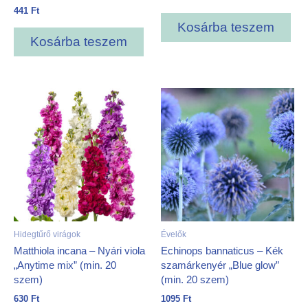
441
Ft
Kosárba teszem
Kosárba teszem
Hidegtűrő virágok
Évelők
Matthiola incana – Nyári viola
Echinops bannaticus – Kék
„Anytime mix” (min. 20
szamárkenyér „Blue glow”
szem)
(min. 20 szem)
630
Ft
1095
Ft