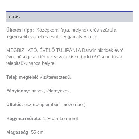
Leírás
Ültetési tipp:
K
özépkorai fajta, melynek erős szárai a
legerősebb szelet és esőt is vígan átvészelik.
MEGBÍZHATÓ, ÉVELŐ TULIPÁN! A Darwin hibridek évről
évre hűségesen térnek vissza kiskertünkbe!
Csoportosan
telepítsük, napos helyre!
Talaj:
megfelelő vízáteresztésű.
Fényigény:
napos, félárnyékos.
Ültetés:
ősz (szeptember – november)
Hagyma mérete:
12+ cm körméret
Magasság:
55 cm