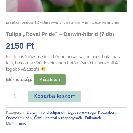
Kezdőlap
/
Őszi ültetésű virághagymák
/ Tulipa „Royal Pride” – Darwin-hibrid (7 db)
Tulipa „Royal Pride” – Darwin-hibrid (7 db)
2150
Ft
Két tónusú rózsaszín, fehér bemosással, mindez hatalmas
fejű, hosszú szárú, kivételesen tartós, évelő tulipánként! A
legjobb választás
Elérhetőség:
Készleten
Kosárba teszem
Kategóriák:
Darwin hibrid tulipánok
,
Egyszerű virágú
,
Középkorai
,
Összes tulipán
,
Őszi ültetésű virághagymák
,
Tulipánok
Márka:
csw