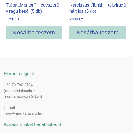
Tulipa „Menton” – egyszerű
Narcissus „Tahiti” – teltvirágú
virágú késői (5 db)
nárcisz (5 db)
1790
Ft
2390
Ft
Kosárba teszem
Kosárba teszem
Elérhetőségeink
+36 70 790 3164
(megrendelésekről,
munkanapokon 9-16h)
-
E-mail:
info@viragvarazslo.hu
Kövess minket Facebook-on!