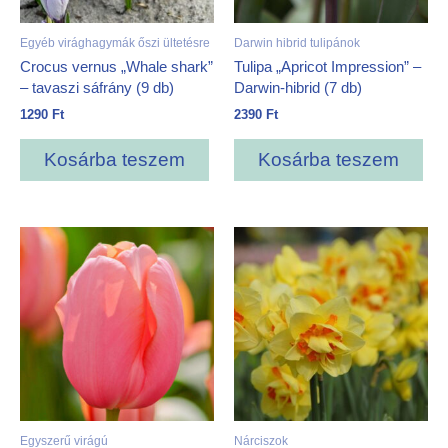
Egyéb virághagymák őszi ültetésre
Darwin hibrid tulipánok
Crocus vernus „Whale shark”
Tulipa „Apricot Impression” –
– tavaszi sáfrány (9 db)
Darwin-hibrid (7 db)
1290
Ft
2390
Ft
Kosárba teszem
Kosárba teszem
Egyszerű virágú
Nárciszok