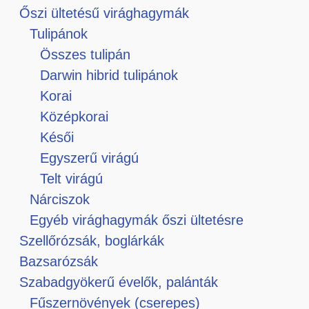
Őszi ültetésű virághagymák
Tulipánok
Összes tulipán
Darwin hibrid tulipánok
Korai
Középkorai
Késői
Egyszerű virágú
Telt virágú
Nárciszok
Egyéb virághagymák őszi ültetésre
Szellőrózsák, boglárkák
Bazsarózsák
Szabadgyökerű évelők, palánták
Fűszernövények (cserepes)